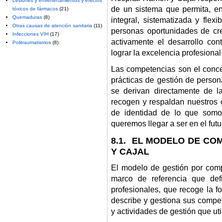
Lesiones y envenenamientos y efectos
de un sistema que permita, ent
tóxicos de fármacos
(21)
Quemaduras
(8)
integral, sistematizada y flex
Otras causas de atención sanitaria
(11)
personas oportunidades de cre
Infecciones VIH
(17)
activamente el desarrollo co
Politraumatismos
(8)
lograr la excelencia profesional
Las competencias son el conce
prácticas de gestión de perso
se derivan directamente de l
recogen y respaldan nuestros o
de identidad de lo que somo
queremos llegar a ser en el futu
8.1. EL MODELO DE CO
Y CAJAL
El modelo de gestión por com
marco de referencia que def
profesionales, que recoge la f
describe y gestiona sus compet
y actividades de gestión que ut