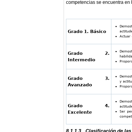
competencias se encuentra en l
Demost
Grado 1. Básico
actitud
Actuar 
Demos
Grado 2.
habilid
Intermedio
Proporc
Demost
Grado 3.
y actit
Avanzado
Proporc
Demost
Grado 4.
actitud
Ser pe
Excelente
compet
8.1.1.3. Clasificación de la