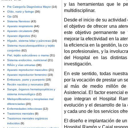
y las herramientas que le per
Pre Categoría Diagnóstica Mayor
(14)
multidisciplinar.
Oído, nariz y faringe
(36)
Ojo
(15)
Desde el inicio de su activida
Sistema Nervioso
(43)
el objetivo de ofrecer una aten
Aparato respiratorio
(44)
Aparato circulatorio
(58)
este objetivo permanente se 
Aparato digestivo
(51)
mejorar la efectividad en la aten
Hígado, sistema biliar y páncreas
(24)
la eficiencia en la gestión, la 
Sistema musculoesquelético y tejido
conjuntivo
(62)
los profesionales, y la involuc
Piel, tejido subcutáneo o mama
(31)
del Hospital en las distinta
Sistema endocrino, nutricional
(21)
investigación.
Riñón y vías urinarias
(36)
Aparato reproductor masculino
(21)
En este sentido, todas nuestr
Aparato reproductor femenino
(19)
por la vocación de prestar un se
Embarazo, parto y puerperio
(18)
Recién nacidos y neonatos
(35)
al más de medio millón de 
Sangre, órganos hematopoyéticos y
Asistencial. El factor esencial
sistema inmunológico
(12)
que integran el Hospital Ra
Mieloproliferativos y neoplasias mal
diferenciadas
(20)
evolución y el desarrollo de la
Enfermedades infecciosas
(12)
y cada uno de los servicios ofre
Trastornos mentales
(9)
Trastornos mentales orgánicos
El diseño e implantación de un
inducidos
(9)
Hospital Ramón y Cajal respon