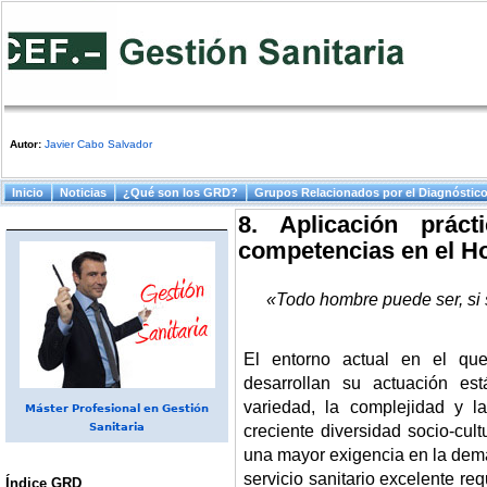
Autor:
Javier Cabo Salvador
Menú principal
Inicio
Noticias
¿Qué son los GRD?
Grupos Relacionados por el Diagnóstic
8. Aplicación prác
competencias en el Ho
«Todo hombre puede ser, si s
El entorno actual en el que
desarrollan su actuación es
variedad, la complejidad y la
Máster Profesional en Gestión
Sanitaria
creciente diversidad socio-cult
una mayor exigencia en la dema
servicio sanitario excelente re
Índice GRD