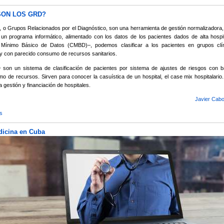
SON LOS GRD?
o Grupos Relacionados por el Diagnóstico, son una herramienta de gestión normalizadora,
un programa informático, alimentado con los datos de los pacientes dados de alta hospit
 Mínimo Básico de Datos (CMBD)–, podemos clasificar a los pacientes en grupos clí
 y con parecido consumo de recursos sanitarios.
son un sistema de clasificación de pacientes por sistema de ajustes de riesgos con b
o de recursos. Sirven para conocer la casuística de un hospital, el case mix hospitalari
la gestión y financiación de hospitales.
Javier Cabo
s
sobre ¿QUÉ SON LOS GRD?
dicina en Cuba