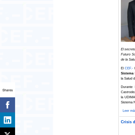
El secret
Futuro So
de la Sal
El
CEF.-
h
Sistema 
la Salud 
Durante 
Shares
Castrodez
la UDIMA,
Sistema N
Leer má
Crisis 