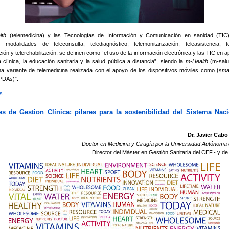
lth
(telemedicina) y las Tecnologías de Información y Comunicación en sanidad (TIC
s modalidades de teleconsulta, telediagnóstico, telemonitarización, teleasistencia, te
ción y telerehabilitación, se definen como “el uso de la información electrónica y las TIC en a
a clínica, la educación sanitaria y la salud pública a distancia”, siendo la
m-Health
(m-salu
na variante de telemedicina realizada con el apoyo de los dispositivos móviles como (
sma
 PDAs)”.
s
sobre Sanidad del Futuro (e-Health, m-Health, e Inteligencia Ambiental)
s de Gestion Clínica: pilares para la sostenibilidad del Sistema Nac
Dr. Javier Cabo
Doctor en Medicina y Cirugía por la Universidad Autónoma
Director del Máster en Gestión Sanitaria del CEF.- y d