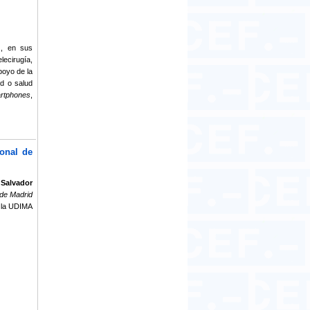
), en sus
lecirugía,
poyo de la
d o salud
rtphones
,
ional de
 Salvador
 de Madrid
e la UDIMA