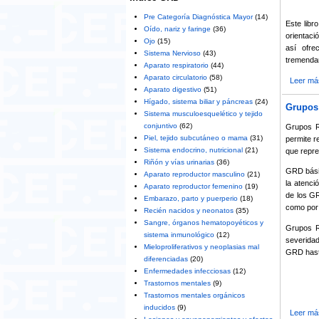
Pre Categoría Diagnóstica Mayor
(14)
Este libr
Oído, nariz y faringe
(36)
orientaci
Ojo
(15)
así ofre
Sistema Nervioso
(43)
tremenda
Aparato respiratorio
(44)
Aparato circulatorio
(58)
Leer má
Aparato digestivo
(51)
Hígado, sistema biliar y páncreas
(24)
Grupos 
Sistema musculoesquelético y tejido
conjuntivo
(62)
Grupos R
Piel, tejido subcutáneo o mama
(31)
permite r
Sistema endocrino, nutricional
(21)
que repre
Riñón y vías urinarias
(36)
GRD básic
Aparato reproductor masculino
(21)
la atenci
Aparato reproductor femenino
(19)
de los GR
Embarazo, parto y puerperio
(18)
como por 
Recién nacidos y neonatos
(35)
Sangre, órganos hematopoyéticos y
Grupos R
sistema inmunológico
(12)
severidad
Mieloproliferativos y neoplasias mal
GRD hast
diferenciadas
(20)
Enfermedades infecciosas
(12)
Trastornos mentales
(9)
Trastornos mentales orgánicos
inducidos
(9)
Leer má