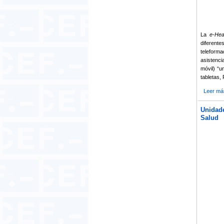
La
e-Hea
diferente
teleforma
asistenci
móvil) “u
tabletas,
Leer má
Unidade
Salud