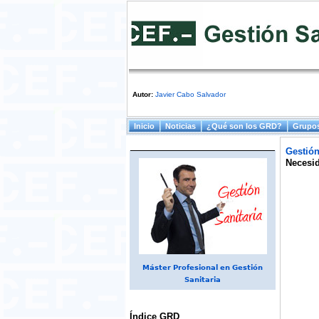
Autor:
Javier Cabo Salvador
Menú principal
Inicio
Noticias
¿Qué son los GRD?
Grupos
Gestión
Necesid
Máster Profesional en Gestión
Sanitaria
Índice GRD