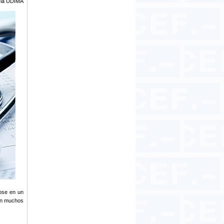
e la UDIMA
dose en un
 en muchos