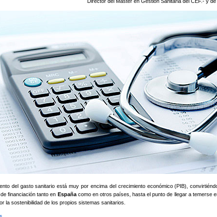
Director del Máster en Gestión Sanitaria del CEF.- y d
ento del gasto sanitario está muy por encima del crecimiento económico (PIB), convirtién
de financiación tanto en
España
como en otros países, hasta el punto de llegar a temerse
or la sostenibilidad de los propios sistemas sanitarios.
s
sobre Crisis del modelo sanitario actual