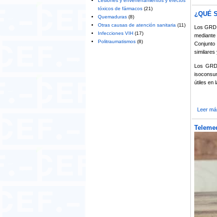
Lesiones y envenenamientos y efectos
tóxicos de fármacos
(21)
¿QUÉ 
Quemaduras
(8)
Otras causas de atención sanitaria
(11)
Los GRD, 
Infecciones VIH
(17)
mediante 
Politraumatismos
(8)
Conjunto
similares
Los GRD 
isoconsum
útiles en 
Leer má
Teleme