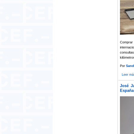
Comprar
internaci
consulta
kilómetro
Por
Sand
Leer má
José J
España