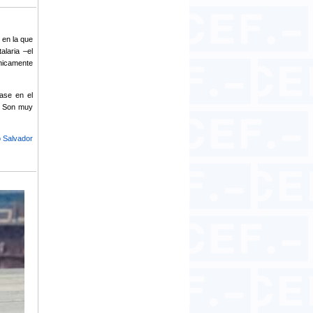
 en la que
alaria –el
nicamente
ase en el
o. Son muy
 Salvador