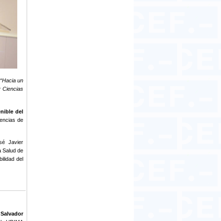
 “Hacia un
y Ciencias
nible del
iencias de
sé Javier
a Salud de
ilidad del
España
 Salvador