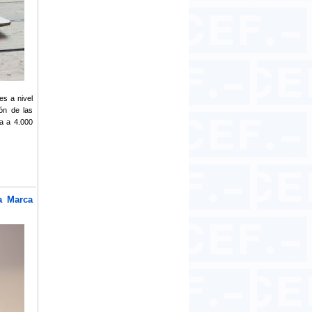
es a nivel
ión de las
a a 4.000
a Marca