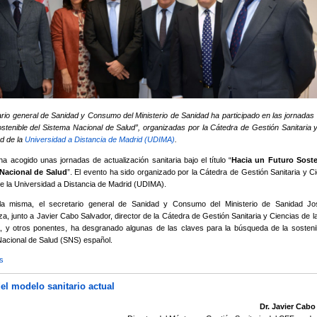
ario general de Sanidad y Consumo del Ministerio de Sanidad ha participado en las jornadas
stenible del Sistema Nacional de Salud”, organizadas por la Cátedra de Gestión Sanitaria 
ud de la
Universidad a Distancia de Madrid (UDIMA)
.
a acogido unas jornadas de actualización sanitaria bajo el título “
Hacia un Futuro Soste
Nacional de Salud
”.
El evento ha sido organizado por la Cátedra de Gestión Sanitaria y C
de la Universidad a Distancia de Madrid (UDIMA).
la misma, el secretario general de Sanidad y Consumo del Ministerio de Sanidad Jo
a, junto a Javier Cabo Salvador, director de la Cátedra de Gestión Sanitaria y Ciencias de l
 y otros ponentes, ha desgranado algunas de las claves para la búsqueda de la sostenib
acional de Salud (SNS) español.
s
sobre José Javier Castrodeza: La sanidad es uno de los principales valores de la Marca 
del modelo sanitario actual
Dr. Javier Cabo