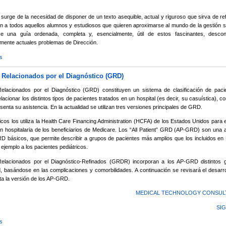
o surge de la necesidad de disponer de un texto asequible, actual y riguroso que sirva de re
ón a todos aquellos alumnos y estudiosos que quieren aproximarse al mundo de la gestión sa
ce una guía ordenada, completa y, esencialmente, útil de estos fascinantes, desco
mente actuales problemas de Dirección.
s
sobre Gestión Sanitaria Integral: Pública y Privada
Relacionados por el Diagnóstico (GRD)
elacionados por el Diagnóstico (GRD) constituyen un sistema de clasificación de paci
elacionar los distintos tipos de pacientes tratados en un hospital (es decir, su casuística), co
senta su asistencia. En la actualidad se utilizan tres versiones principales de GRD.
os los utiliza la Health Care Financing Administration (HCFA) de los Estados Unidos para 
ón hospitalaria de los beneficiarios de Medicare. Los “All Patient” GRD (AP-GRD) son una 
D básicos, que permite describir a grupos de pacientes más amplios que los incluidos en
ejemplo a los pacientes pediátricos.
elacionados por el Diagnóstico-Refinados (GRDR) incorporan a los AP-GRD distintos 
, basándose en las complicaciones y comorbilidades. A continuación se revisará el desarro
a la versión de los AP-GRD.
MEDICAL TECHNOLOGY CONSULT
SIG
s
sobre Grupos Relacionados por el Diagnóstico (GRD)