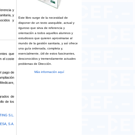
ferencia y
nitaria, y
Este libro surge de la necesidad de
nocidos y
disponer de un texto asequible, actual y
riguroso que sirva de referencia y
orientación a todos aquellos alumnos y
estudiosos que quieren aproximarse al
mundo de la gestión sanitaria, y así ofrece
una guía ordenada, completa y,
entes que
esencialmente, útil de estos fascinantes,
n el coste
desconocidos y tremendamente actuales
problemas de Dirección.
Más información aquí
el pago de
ampliación
 Medicare,
grados de
llo de los
ING S.L.
ESA, S.A.