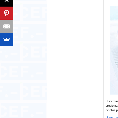
El increm
problema 
de ellos p
Leer má