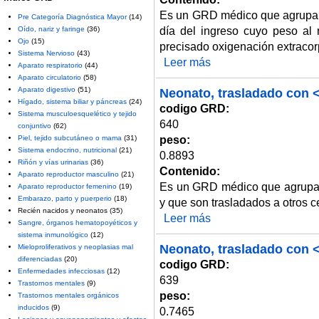
Es un GRD médico que agrupa 
Pre Categoría Diagnóstica Mayor
(14)
día del ingreso cuyo peso al
Oído, nariz y faringe
(36)
Ojo
(15)
precisado oxigenación extraco
Sistema Nervioso
(43)
Leer más
sobre Neonato, peso al nacer 
Aparato respiratorio
(44)
Aparato circulatorio
(58)
Aparato digestivo
(51)
Neonato, trasladado con < 
Hígado, sistema biliar y páncreas
(24)
codigo GRD:
Sistema musculoesquelético y tejido
640
conjuntivo
(62)
peso:
Piel, tejido subcutáneo o mama
(31)
Sistema endocrino, nutricional
(21)
0.8893
Riñón y vías urinarias
(36)
Contenido:
Aparato reproductor masculino
(21)
Es un GRD médico que agrupa a
Aparato reproductor femenino
(19)
Embarazo, parto y puerperio
(18)
y que son trasladados a otros c
Recién nacidos y neonatos
(35)
Leer más
sobre Neonato, trasladado con <
Sangre, órganos hematopoyéticos y
sistema inmunológico
(12)
Neonato, trasladado con < 
Mieloproliferativos y neoplasias mal
diferenciadas
(20)
codigo GRD:
Enfermedades infecciosas
(12)
639
Trastornos mentales
(9)
peso:
Trastornos mentales orgánicos
inducidos
(9)
0.7465