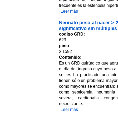
frecuente es la estenosis hipert
Leer más
sobre Neonato, peso al nacer >
Neonato peso al nacer > 2
significativo sin múltipl
codigo GRD:
623
peso:
2.1592
Contenido:
Es un GRD quirúrgico que agru
el día del ingreso cuyo peso a
se les ha practicado una inte
tienen sólo un problema mayor
como mayores se encuentran: sí
como septicemia, neumonía o 
severa, cardiopatía congéni
necrotizante.
Leer más
sobre Neonato peso al nacer > 2