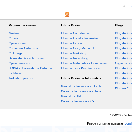
Páginas
1
Páginas de interés
Libros Gratis
Blogs
Masters
Libro de Contabilidad
Blog del Gr
Cursos
Libro de Fiscal e Impuestos
Blog del Gr
Oposiciones
Libro de Laboral
Blog del Gr
Convenios Colectivos
Libro de Civil y Mercantil
Blog del Gra
CEF Legal
Libro de Marketing
Blog del Gr
Bases de Datos Jurídicas
Libro de Networking
Blog del Gr
Opositores.com
Libro de Matemáticas Financieras
Organización
UDIMA - Universidad a Distancia
Libro de Tests Psicotécnicos
Blog del Gr
de Madrid
Blog del Gr
Todostartups.com
Libros Gratis de Informática
Blog del Gr
Blog del Gr
Manual de Iniciación a Oracle
Blog en Edu
Curso de Introducción a Java
Manual de XML
Curso de Iniciación a C#
© 2026. Centro
Puede consultar nuestras
condi