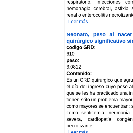
respiratorio, infecciones 
hemorragia cerebral, asfixia s
renal o enterocolitis necrotizant
Leer más
sobre Neonato, peso al nacer 1.
Neonato, peso al nacer
quirúrgico significativo 
codigo GRD:
610
peso:
3.0812
Contenido:
Es un GRD quirúrgico que agru
el día del ingreso cuyo peso a
que se les ha practicado una i
tienen sólo un problema mayor
como mayores se encuentran: sí
como septicemia, neumonía o 
severa, cardiopatía congéni
necrotizante.
Leer más
sobre Neonato, peso al nacer 1.