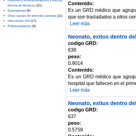
Lesiones y envenenamientos y efectos
Contenido:
tóxicos de fármacos
(21)
Es un GRD médico que agrupa 
Quemaduras
(8)
Otras causas de atención sanitaria
(11)
que son trasladados a otros ce
Infecciones VIH
(17)
Leer más
sobre Neonato, trasladado con <
Politraumatismos
(8)
Neonato, exitus dentro del
codigo GRD:
638
peso:
0.9014
Contenido:
Es un GRD médico que agrupa 
hospital que fallecen en el prim
Leer más
sobre Neonato, exitus dentro de
Neonato, exitus dentro del
codigo GRD:
637
peso:
0.5759