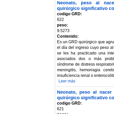
Neonato, peso al nace
quirúrgico significativo 
codigo GRD:
622
peso:
9.5273
Contenido:
Es un GRD quirúrgico que agru
el día del ingreso cuyo peso a
se les ha practicado una int
asociados dos o más prob
síndrome de distress respirato
meningitis, hemorragia cerebr
insuficiencia renal o enterocolit
Leer más
sobre Neonato, peso al nacer >
Neonato, peso al nacer 
quirúrgico significativo c
codigo GRD:
621