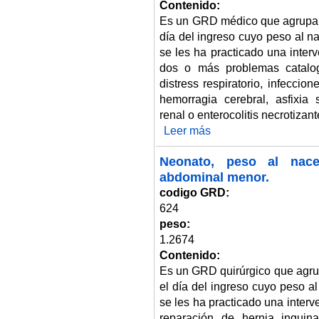
Contenido:
Es un GRD médico que agrupa 
día del ingreso cuyo peso al n
se les ha practicado una inter
dos o más problemas catalo
distress respiratorio, infecci
hemorragia cerebral, asfixia s
renal o enterocolitis necrotizant
Leer más
sobre Neonato, peso al nacer > 
Neonato, peso al nace
abdominal menor.
codigo GRD:
624
peso:
1.2674
Contenido:
Es un GRD quirúrgico que agru
el día del ingreso cuyo peso a
se les ha practicado una inter
reparación de hernia inguin