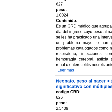
627
peso:
1.0024
Contenido:
Es un GRD médico que agrupa 
día del ingreso cuyo peso al n
se les ha practicado una inter
un problema mayor o han pr
problemas catalogados como ma
respiratorio, infecciones 
hemorragia cerebral, asfixia s
renal o enterocolitis necrotizant
Leer más
sobre Neonato, peso al nacer > 
Neonato, peso al nacer > 
significativo con múltipl
codigo GRD:
626
peso:
2.5409