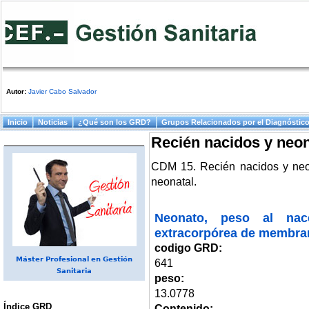
Autor:
Javier Cabo Salvador
Menú principal
Inicio
Noticias
¿Qué son los GRD?
Grupos Relacionados por el Diagnóstic
Recién nacidos y neo
CDM 15. Recién nacidos y neon
neonatal.
Neonato, peso al nac
extracorpórea de membra
codigo GRD:
Máster Profesional en Gestión
641
Sanitaria
peso:
13.0778
Índice GRD
Contenido: