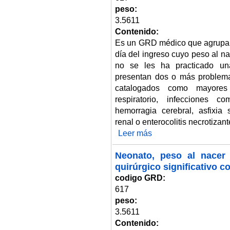
peso:
3.5611
Contenido:
Es un GRD médico que agrupa 
día del ingreso cuyo peso al n
no se les ha practicado una
presentan dos o más problema
catalogados como mayores 
respiratorio, infecciones 
hemorragia cerebral, asfixia s
renal o enterocolitis necrotizant
Leer más
sobre Neonato, peso al nacer 2.
Neonato, peso al nacer 
quirúrgico significativo 
codigo GRD:
617
peso:
3.5611
Contenido: