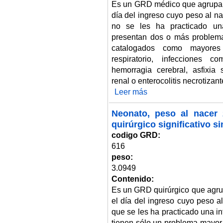
Es un GRD médico que agrupa 
día del ingreso cuyo peso al n
no se les ha practicado una
presentan dos o más problema
catalogados como mayores 
respiratorio, infecciones 
hemorragia cerebral, asfixia s
renal o enterocolitis necrotizant
Leer más
sobre Neonato, peso al nacer 2.
Neonato, peso al nacer 
quirúrgico significativo 
codigo GRD:
616
peso:
3.0949
Contenido:
Es un GRD quirúrgico que agru
el día del ingreso cuyo peso a
que se les ha practicado una i
tienen sólo un problema mayor