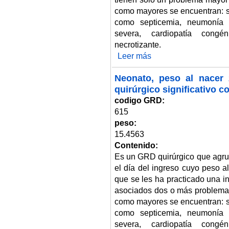
como mayores se encuentran: sí
como septicemia, neumonía o 
severa, cardiopatía congéni
necrotizante.
Leer más
sobre Neonato, peso al nacer 2.
Neonato, peso al nacer 
quirúrgico significativo 
codigo GRD:
615
peso:
15.4563
Contenido:
Es un GRD quirúrgico que agru
el día del ingreso cuyo peso a
que se les ha practicado una i
asociados dos o más problema
como mayores se encuentran: sí
como septicemia, neumonía o 
severa, cardiopatía congéni