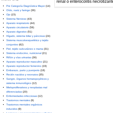
renal o enterocolitis necrotizant
Pre Categoría Diagnóstica Mayor
(14)
Oído, nariz y faringe
(36)
Ojo
(15)
Sistema Nervioso
(43)
Aparato respiratorio
(44)
Aparato circulatorio
(58)
Aparato digestivo
(51)
Hígado, sistema biliar y páncreas
(24)
Sistema musculoesquelético y tejido
conjuntivo
(62)
Piel, tejido subcutáneo o mama
(31)
Sistema endocrino, nutricional
(21)
Riñón y vías urinarias
(36)
Aparato reproductor masculino
(21)
Aparato reproductor femenino
(19)
Embarazo, parto y puerperio
(18)
Recién nacidos y neonatos
(35)
Sangre, órganos hematopoyéticos y
sistema inmunológico
(12)
Mieloproliferativos y neoplasias mal
diferenciadas
(20)
Enfermedades infecciosas
(12)
Trastornos mentales
(9)
Trastornos mentales orgánicos
inducidos
(9)