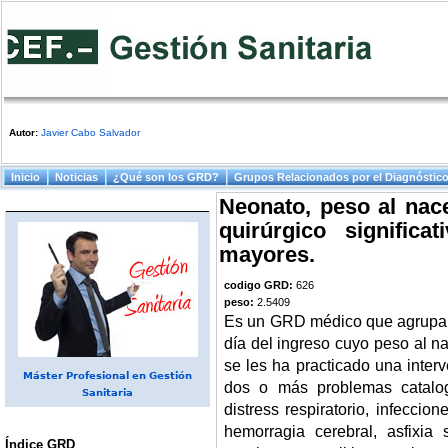
Autor:
Javier Cabo Salvador
Menú principal
Inicio
Noticias
¿Qué son los GRD?
Grupos Relacionados por el Diagnóstic
Neonato, peso al nace
quirúrgico signific
mayores.
codigo GRD:
626
peso:
2.5409
Es un GRD médico que agrupa 
día del ingreso cuyo peso al n
se les ha practicado una inter
Máster Profesional en Gestión
dos o más problemas catalo
Sanitaria
distress respiratorio, infecci
hemorragia cerebral, asfixia s
Índice GRD