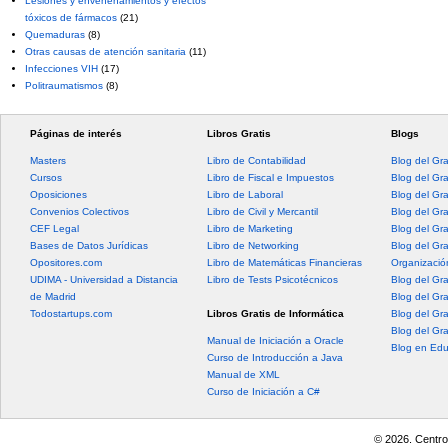
Lesiones y envenenamientos y efectos
tóxicos de fármacos
(21)
Quemaduras
(8)
Otras causas de atención sanitaria
(11)
Infecciones VIH
(17)
Politraumatismos
(8)
Páginas de interés
Libros Gratis
Blogs
Masters
Libro de Contabilidad
Blog del Gr
Cursos
Libro de Fiscal e Impuestos
Blog del Gr
Oposiciones
Libro de Laboral
Blog del Gr
Convenios Colectivos
Libro de Civil y Mercantil
Blog del Gra
CEF Legal
Libro de Marketing
Blog del Gr
Bases de Datos Jurídicas
Libro de Networking
Blog del Gr
Opositores.com
Libro de Matemáticas Financieras
Organización
UDIMA - Universidad a Distancia
Libro de Tests Psicotécnicos
Blog del Gr
de Madrid
Blog del Gr
Todostartups.com
Libros Gratis de Informática
Blog del Gr
Blog del Gr
Manual de Iniciación a Oracle
Blog en Edu
Curso de Introducción a Java
Manual de XML
Curso de Iniciación a C#
© 2026. Centro