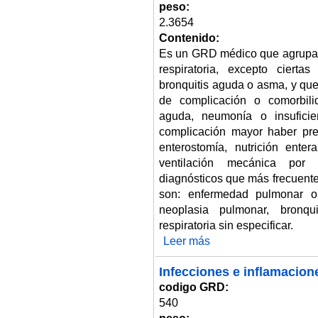
peso:
2.3654
Contenido:
Es un GRD médico que agrupa 
respiratoria, excepto cierta
bronquitis aguda o asma, y que
de complicación o comorbilid
aguda, neumonía o insufici
complicación mayor haber pre
enterostomía, nutrición enter
ventilación mecánica por d
diagnósticos que más frecuente
son: enfermedad pulmonar ob
neoplasia pulmonar, bronqui
respiratoria sin especificar.
Leer más
sobre Trastornos respiratorios
Infecciones e inflamacion
codigo GRD:
540