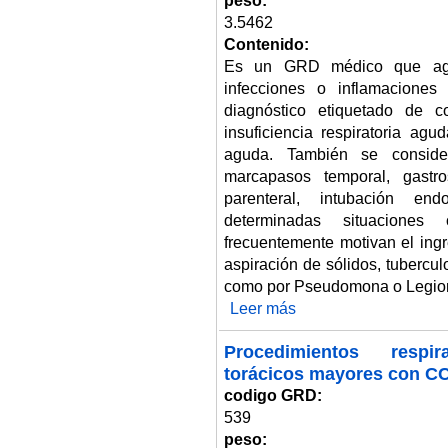
peso:
3.5462
Contenido:
Es un GRD médico que agru
infecciones o inflamacione
diagnóstico etiquetado de 
insuficiencia respiratoria agu
aguda. También se conside
marcapasos temporal, gastros
parenteral, intubación en
determinadas situaciones
frecuentemente motivan el ing
aspiración de sólidos, tubercu
como por Pseudomona o Legion
Leer más
sobre Infecciones e inflamacio
Procedimientos respir
torácicos mayores con CC
codigo GRD:
539
peso: