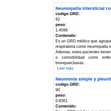
Neumopatía intersticial c
codigo GRD:
92
peso:
1.4599
Contenido:
Es un GRD médico que agrupa 
respiratoria como neumopatía int
Ademas, estos pacientes tienen
o comorbilidad como enfer
bronquiectasias.
Leer más
sobre Neumopatía intersticial 
Neumonía simple y pleurit
codigo GRD:
90
peso:
0.8301
Contenido: