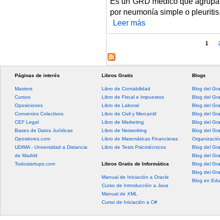
Es un GRD médico que agrupa 
por neumonía simple o pleuritis
Leer más
sobre Neumonía simple y pleuri
Páginas
1
Páginas de interés
Libros Gratis
Blogs
Masters
Libro de Contabilidad
Blog del Gr
Cursos
Libro de Fiscal e Impuestos
Blog del Gr
Oposiciones
Libro de Laboral
Blog del Gr
Convenios Colectivos
Libro de Civil y Mercantil
Blog del Gra
CEF Legal
Libro de Marketing
Blog del Gr
Bases de Datos Jurídicas
Libro de Networking
Blog del Gr
Opositores.com
Libro de Matemáticas Financieras
Organización
UDIMA - Universidad a Distancia
Libro de Tests Psicotécnicos
Blog del Gr
de Madrid
Blog del Gr
Todostartups.com
Libros Gratis de Informática
Blog del Gr
Blog del Gr
Manual de Iniciación a Oracle
Blog en Edu
Curso de Introducción a Java
Manual de XML
Curso de Iniciación a C#