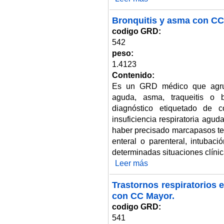
Bronquitis y asma con CC
codigo GRD:
542
peso:
1.4123
Contenido:
Es un GRD médico que agrup
aguda, asma, traqueitis o b
diagnóstico etiquetado de 
insuficiencia respiratoria agu
haber precisado marcapasos tem
enteral o parenteral, intubac
determinadas situaciones clínic
Leer más
sobre Bronquitis y asma con C
Trastornos respiratorios 
con CC Mayor.
codigo GRD:
541