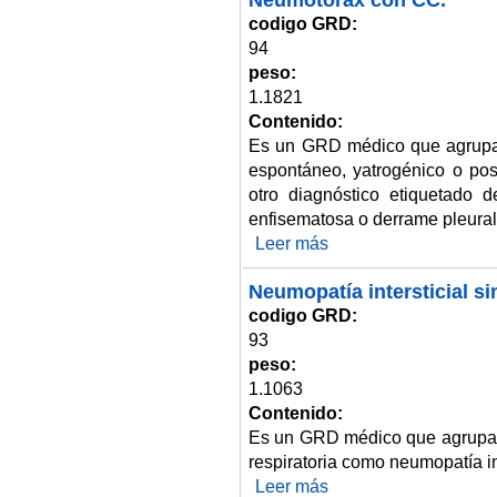
codigo GRD:
94
peso:
1.1821
Contenido:
Es un GRD médico que agrupa 
espontáneo, yatrogénico o pos
otro diagnóstico etiquetado 
enfisematosa o derrame pleural
Leer más
sobre Neumotórax con CC.
Neumopatía intersticial si
codigo GRD:
93
peso:
1.1063
Contenido:
Es un GRD médico que agrupa 
respiratoria como neumopatía int
Leer más
sobre Neumopatía intersticial s