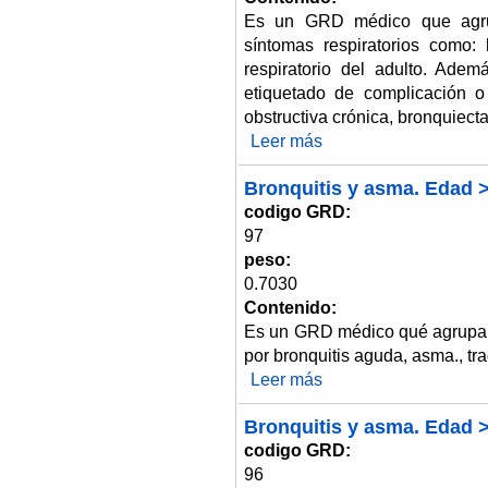
Es un GRD médico que agrup
síntomas respiratorios como: h
respiratorio del adulto. Adem
etiquetado de complicación 
obstructiva crónica, bronquiecta
Leer más
sobre Signos y síntomas respir
Bronquitis y asma. Edad >
codigo GRD:
97
peso:
0.7030
Contenido:
Es un GRD médico qué agrupa 
por bronquitis aguda, asma., traq
Leer más
sobre Bronquitis y asma. Edad 
Bronquitis y asma. Edad 
codigo GRD:
96