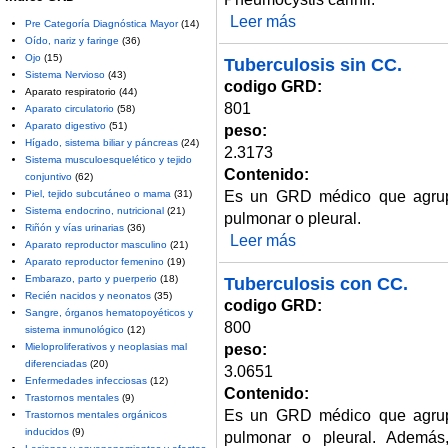
Leer más
sobre Neumocistosis
Pre Categoría Diagnóstica Mayor
(14)
Oído, nariz y faringe
(36)
Ojo
(15)
Tuberculosis sin CC.
Sistema Nervioso
(43)
codigo GRD:
Aparato respiratorio
(44)
801
Aparato circulatorio
(58)
Aparato digestivo
(51)
peso:
Hígado, sistema biliar y páncreas
(24)
2.3173
Sistema musculoesquelético y tejido
Contenido:
conjuntivo
(62)
Es un GRD médico que agrupa
Piel, tejido subcutáneo o mama
(31)
Sistema endocrino, nutricional
(21)
pulmonar o pleural.
Riñón y vías urinarias
(36)
Leer más
sobre Tuberculosis sin CC.
Aparato reproductor masculino
(21)
Aparato reproductor femenino
(19)
Embarazo, parto y puerperio
(18)
Tuberculosis con CC.
Recién nacidos y neonatos
(35)
codigo GRD:
Sangre, órganos hematopoyéticos y
800
sistema inmunológico
(12)
peso:
Mieloproliferativos y neoplasias mal
diferenciadas
(20)
3.0651
Enfermedades infecciosas
(12)
Contenido:
Trastornos mentales
(9)
Es un GRD médico que agrupa
Trastornos mentales orgánicos
inducidos
(9)
pulmonar o pleural. Además,