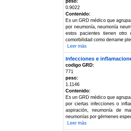
peso:
0.9022
Contenido:
Es un GRD médico que agrupa 
por neumonía, neumonía neumo
estos pacientes tienen otro 
comorbilidad como derrame pleu
Leer más
sobre Neumonía simple y pleuri
Infecciones e inflamacione
codigo GRD:
771
peso:
1.1146
Contenido:
Es un GRD médico que agrupa 
por ciertas infecciones o in
aspiración, neumonía de ma
neumonías por gérmenes espec
Leer más
sobre Infecciones e inflamacion