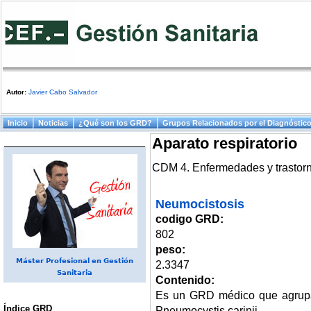
Autor:
Javier Cabo Salvador
Menú principal
Inicio
Noticias
¿Qué son los GRD?
Grupos Relacionados por el Diagnóstic
Aparato respiratorio
CDM 4. Enfermedades y trastorno
Neumocistosis
codigo GRD:
802
peso:
Máster Profesional en Gestión
2.3347
Sanitaria
Contenido:
Es un GRD médico que agrupa
Índice GRD
Pneumocystis carinii.