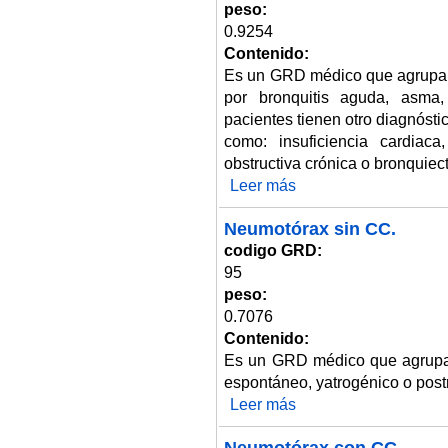
peso:
0.9254
Contenido:
Es un GRD médico que agrupa 
por bronquitis aguda, asma, 
pacientes tienen otro diagnóst
como: insuficiencia cardiaca
obstructiva crónica o bronquiec
Leer más
sobre Bronquitis y asma. Edad
Neumotórax sin CC.
codigo GRD:
95
peso:
0.7076
Contenido:
Es un GRD médico que agrupa 
espontáneo, yatrogénico o post
Leer más
sobre Neumotórax sin CC.
Neumotórax con CC.