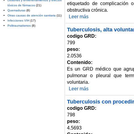
Lesiones y envenenamientos y efectos
etiquetado de complicación 
tóxicos de fármacos
(21)
obstructiva crónica.
Quemaduras
(8)
Otras causas de atención sanitaria
(11)
Leer más
sobre Tuberculosis con CC.
Infecciones VIH
(17)
Politraumatismos
(8)
Tuberculosis, alta voluntar
codigo GRD:
799
peso:
2.0536
Contenido:
Es un GRD médico que agrupa
pulmonar o pleural que term
voluntaria.
Leer más
sobre Tuberculosis, alta volunta
Tuberculosis con procedim
codigo GRD:
798
peso:
4.5693