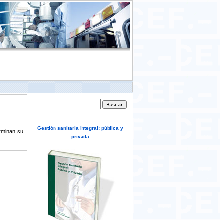
Formulario de búsqueda
Buscar
Gestión sanitaria integral: pública y
rminan su
privada