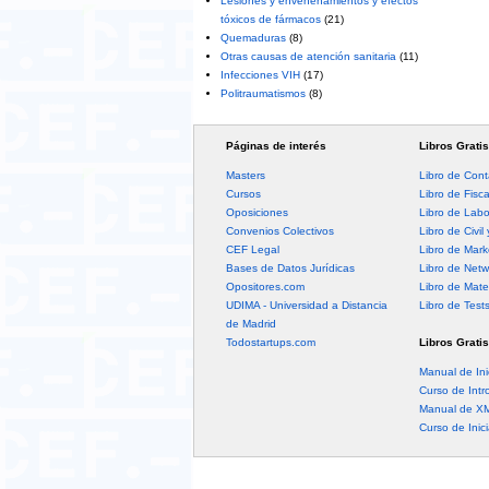
Lesiones y envenenamientos y efectos
tóxicos de fármacos
(21)
Quemaduras
(8)
Otras causas de atención sanitaria
(11)
Infecciones VIH
(17)
Politraumatismos
(8)
Páginas de interés
Libros Gratis
Masters
Libro de Cont
Cursos
Libro de Fisc
Oposiciones
Libro de Labo
Convenios Colectivos
Libro de Civil 
CEF Legal
Libro de Mark
Bases de Datos Jurídicas
Libro de Netw
Opositores.com
Libro de Mate
UDIMA - Universidad a Distancia
Libro de Test
de Madrid
Todostartups.com
Libros Gratis
Manual de Ini
Curso de Intr
Manual de X
Curso de Inic