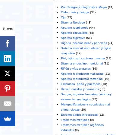
Pre Categoría Diagnóstica Mayor
(14)
Oído, nariz y faringe
(36)
Ojo
(15)
Sistema Nervioso
(43)
Shares
Aparato respiratorio
(44)
Aparato circulatorio
(58)
Aparato digestivo
(51)
Hígado, sistema biliar y páncreas
(24)
Sistema musculoesquelético y tejido
conjuntivo
(62)
Piel, tejido subcutáneo o mama
(31)
Sistema endocrino, nutricional
(21)
Riñón y vías urinarias
(36)
Aparato reproductor masculino
(21)
Aparato reproductor femenino
(19)
Embarazo, parto y puerperio
(18)
Recién nacidos y neonatos
(35)
Sangre, órganos hematopoyéticos y
sistema inmunológico
(12)
Mieloproliferativos y neoplasias mal
diferenciadas
(20)
Enfermedades infecciosas
(12)
Trastornos mentales
(9)
Trastornos mentales orgánicos
inducidos
(9)