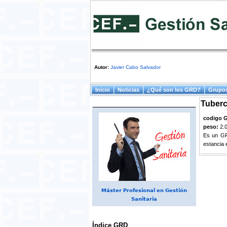
Autor:
Javier Cabo Salvador
Menú principal
Inicio
Noticias
¿Qué son los GRD?
Grupos
Tubercu
codigo 
peso:
2.
Es un GR
estancia e
Máster Profesional en Gestión
Sanitaria
Índice GRD