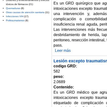
Lesiones y envenenamientos y efectos
Es un GRD quirúrgico que agr
tóxicos de fármacos
(21)
intoxicaciones excepto traumat
Quemaduras
(8)
Otras causas de atención sanitaria
(11)
una intervención y, además
Infecciones VIH
(17)
complicación o comorbilidad
Politraumatismos
(8)
insuficiencia renal aguda, peri
Las intervenciones más frecu
desbridamiento de herida, la
peritoneo, resección intestinal
pass.
Leer más
sobre Procedimientos para les
Lesión excepto traumatis
codigo GRD:
582
peso:
2.0689
Contenido:
Es un GRD médico que agrup
intoxicaciones excepto trauma
etiquetado de complicación 