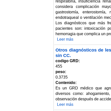
respiratoria, insuficiencia re
considera complicación may
gastrostomía, enterostomía, 
endotraqueal o ventilación mec
Los diagnósticos que más fr
pacientes son: intoxicación p
hemorragia que complica un proc
Leer más
sobre Lesión excepto traumati
Otros diagnósticos de le
sin CC.
codigo GRD:
455
peso:
0.3735
Contenido:
Es un GRD médico que agrup
diversos como: ahogamiento, 
observación después de acciden
Leer más
sobre Otros diagnósticos de le