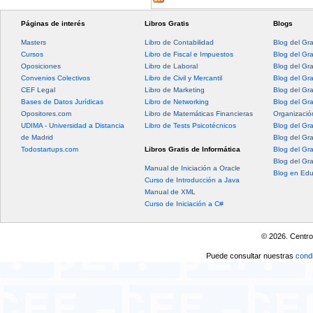
Páginas de interés
Libros Gratis
Blogs
Masters
Libro de Contabilidad
Blog del Gr
Cursos
Libro de Fiscal e Impuestos
Blog del Gr
Oposiciones
Libro de Laboral
Blog del Gr
Convenios Colectivos
Libro de Civil y Mercantil
Blog del Gra
CEF Legal
Libro de Marketing
Blog del Gr
Bases de Datos Jurídicas
Libro de Networking
Blog del Gr
Opositores.com
Libro de Matemáticas Financieras
Organización
UDIMA - Universidad a Distancia
Libro de Tests Psicotécnicos
Blog del Gr
de Madrid
Blog del Gr
Todostartups.com
Libros Gratis de Informática
Blog del Gr
Blog del Gr
Manual de Iniciación a Oracle
Blog en Edu
Curso de Introducción a Java
Manual de XML
Curso de Iniciación a C#
© 2026. Centro
Puede consultar nuestras
condi