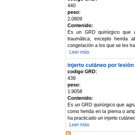
440
peso:
2.0809
Contenido:
Es un GRD quirúrgico que a
traumática, excepto herida a
congelación a los que se les ha
Leer más
sobre Desbridamiento de herida 
Injerto cutáneo por lesión
codigo GRD:
439
peso:
1.9058
Contenido:
Es un GRD quirúrgico que agru
como herida en la pierna o amp
ha practicado un injerto cutáneo
Leer más
sobre Injerto cutáneo por lesió