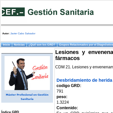
Autor:
Javier Cabo Salvador
Menú principal
Inicio
Noticias
¿Qué son los GRD?
Grupos Relacionados por el Diagnóstic
Lesiones y envenena
fármacos
CDM 21. Lesiones y envenenamie
Desbridamiento de herida 
codigo GRD:
791
Máster Profesional en Gestión
peso:
Sanitaria
1.3224
Contenido:
Índice GRD