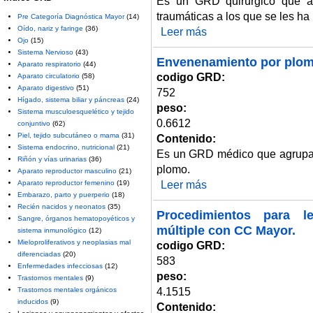
Es un GRD quirúrgico que ag
traumáticas a los que se les ha
Pre Categoría Diagnóstica Mayor
(14)
Oído, nariz y faringe
(36)
Leer más
sobre Desbridamiento de herida
Ojo
(15)
Sistema Nervioso
(43)
Envenenamiento por plom
Aparato respiratorio
(44)
codigo GRD:
Aparato circulatorio
(58)
Aparato digestivo
(51)
752
Hígado, sistema biliar y páncreas
(24)
peso:
Sistema musculoesquelético y tejido
0.6612
conjuntivo
(62)
Piel, tejido subcutáneo o mama
(31)
Contenido:
Sistema endocrino, nutricional
(21)
Es un GRD médico que agrupa a
Riñón y vías urinarias
(36)
plomo.
Aparato reproductor masculino
(21)
Leer más
sobre Envenenamiento por plo
Aparato reproductor femenino
(19)
Embarazo, parto y puerperio
(18)
Recién nacidos y neonatos
(35)
Procedimientos para l
Sangre, órganos hematopoyéticos y
múltiple con CC Mayor.
sistema inmunológico
(12)
Mieloproliferativos y neoplasias mal
codigo GRD:
diferenciadas
(20)
583
Enfermedades infecciosas
(12)
peso:
Trastornos mentales
(9)
4.1515
Trastornos mentales orgánicos
inducidos
(9)
Contenido: