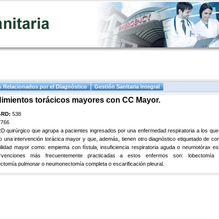
 Relacionados por el Diagnóstico
Gestión Sanitaria Integral
imientos torácicos mayores con CC Mayor.
GRD:
538
7766
 quirúrgico que agrupa a pacientes ingresados por una enfermedad respiratoria a los que
o una intervención torácica mayor y que, además, tienen otro diagnóstico etiquetado de co
lidad mayor como: empiema con fístula, insuficiencia respiratoria aguda o neumotórax e
ervenciones más frecuentemente practicadas a estos enfermos son: lobectomía p
tomía pulmonar o neumonectomía completa o escarificación pleural.