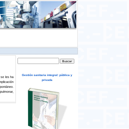
Formulario de búsqueda
Buscar
Gestión sanitaria integral: pública y
 se les ha
privada
mplicación
spontáneo.
ulmonar,