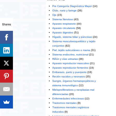
Pre Categoría Diagnóstica Mayor
(14)
Oído, nariz y faringe
(36)
Ojo
(15)
Sistema Nervioso
(43)
Shares
Aparato respiratorio
(44)
Aparato circulatorio
(58)
Aparato digestivo
(51)
Hígado, sistema biliar y páncreas
(24)
Sistema musculoesquelético y tejido
conjuntivo
(62)
Piel, tejido subcutáneo o mama
(31)
Sistema endocrino, nutricional
(21)
Riñón y vías urinarias
(36)
Aparato reproductor masculino
(21)
Aparato reproductor femenino
(19)
Embarazo, parto y puerperio
(18)
Recién nacidos y neonatos
(35)
Sangre, órganos hematopoyéticos y
sistema inmunológico
(12)
Mieloproliferativos y neoplasias mal
diferenciadas
(20)
Enfermedades infecciosas
(12)
Trastornos mentales
(9)
Trastornos mentales orgánicos
inducidos
(9)