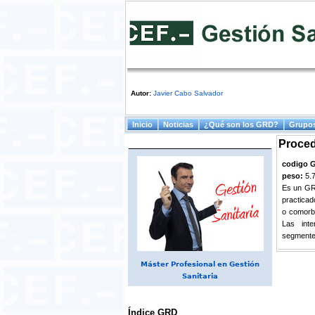
Autor:
Javier Cabo Salvador
Menú principal
Inicio
Noticias
¿Qué son los GRD?
Grupos
Proced
codigo 
peso:
5.
Es un GRD
practicad
o comorbi
Las int
segmentec
Máster Profesional en Gestión
Sanitaria
Índice GRD