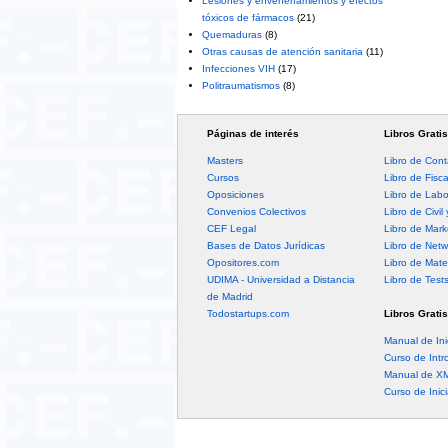
Lesiones y envenenamientos y efectos
tóxicos de fármacos
(21)
Quemaduras
(8)
Otras causas de atención sanitaria
(11)
Infecciones VIH
(17)
Politraumatismos
(8)
Páginas de interés
Libros Gratis
Masters
Libro de Cont
Cursos
Libro de Fisc
Oposiciones
Libro de Labo
Convenios Colectivos
Libro de Civil 
CEF Legal
Libro de Mark
Bases de Datos Jurídicas
Libro de Netw
Opositores.com
Libro de Mate
UDIMA - Universidad a Distancia
Libro de Test
de Madrid
Todostartups.com
Libros Gratis
Manual de Ini
Curso de Intr
Manual de X
Curso de Inic