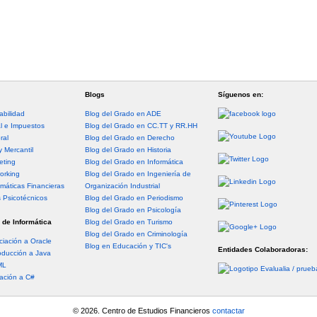
Blogs
Síguenos en:
abilidad
Blog del Grado en ADE
al e Impuestos
Blog del Grado en CC.TT y RR.HH
ral
Blog del Grado en Derecho
y Mercantil
Blog del Grado en Historia
eting
Blog del Grado en Informática
orking
Blog del Grado en Ingeniería de
máticas Financieras
Organización Industrial
s Psicotécnicos
Blog del Grado en Periodismo
Blog del Grado en Psicología
 de Informática
Blog del Grado en Turismo
Blog del Grado en Criminología
ciación a Oracle
Blog en Educación y TIC's
Entidades Colaboradoras:
oducción a Java
ML
iación a C#
© 2026. Centro de Estudios Financieros
contactar