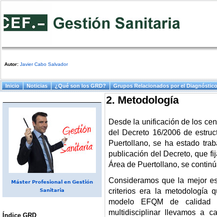
Autor:
Javier Cabo Salvador
Menú principal
Inicio
Noticias
¿Qué son los GRD?
Grupos Relacionados por el Diagnóstic
2. Metodología
Desde la unificación de los cen
del Decreto 16/2006 de estruc
Puertollano, se ha estado trab
publicación del Decreto, que fi
Área de Puertollano, se continú
Consideramos que la mejor es
Máster Profesional en Gestión
criterios era la metodología
Sanitaria
modelo EFQM de calidad to
multidisciplinar llevamos a
Índice GRD