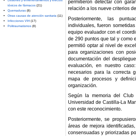
Lesiones y envenenamientos y efectos
permitieron detectar con gara
tóxicos de fármacos
(21)
relación a los nueve criterios d
Quemaduras
(8)
Otras causas de atención sanitaria
(11)
Posteriormente, las puntu
Infecciones VIH
(17)
individuales, fueron sometida
Politraumatismos
(8)
equipo evaluador con el coordi
de 290 puntos que tal y como 
permitió optar al nivel de exc
para organizaciones con posi
documentación del despliegue
evaluación, en nuestro caso
necesarios para la correcta g
mapa de procesos y definici
organización.
Según la memoria del Club 
Universidad de Castilla-La Ma
con este reconocimiento.
Posteriormente, se propusier
áreas de mejora identificadas
consensuadas y priorizadas p