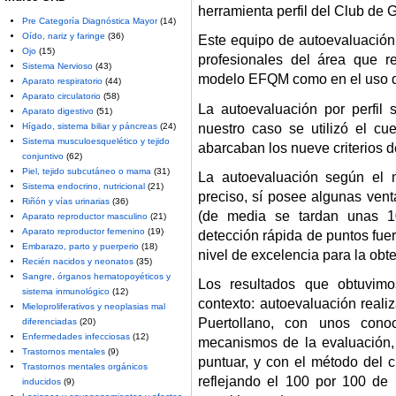
herramienta perfil del Club de 
Pre Categoría Diagnóstica Mayor
(14)
Oído, nariz y faringe
(36)
Este equipo de autoevaluación 
Ojo
(15)
profesionales del área que r
Sistema Nervioso
(43)
modelo EFQM como en el uso de
Aparato respiratorio
(44)
Aparato circulatorio
(58)
La autoevaluación por perfil
Aparato digestivo
(51)
nuestro caso se utilizó el c
Hígado, sistema biliar y páncreas
(24)
Sistema musculoesquelético y tejido
abarcaban los nueve criterios
conjuntivo
(62)
Piel, tejido subcutáneo o mama
(31)
La autoevaluación según el 
Sistema endocrino, nutricional
(21)
preciso, sí posee algunas vent
Riñón y vías urinarias
(36)
(de media se tardan unas 10
Aparato reproductor masculino
(21)
Aparato reproductor femenino
(19)
detección rápida de puntos fue
Embarazo, parto y puerperio
(18)
nivel de excelencia para la obt
Recién nacidos y neonatos
(35)
Sangre, órganos hematopoyéticos y
Los resultados que obtuvimos
sistema inmunológico
(12)
contexto: autoevaluación reali
Mieloproliferativos y neoplasias mal
Puertollano, con unos cono
diferenciadas
(20)
Enfermedades infecciosas
(12)
mecanismos de la evaluación,
Trastornos mentales
(9)
puntuar, y con el método del c
Trastornos mentales orgánicos
reflejando el 100 por 100 de 
inducidos
(9)