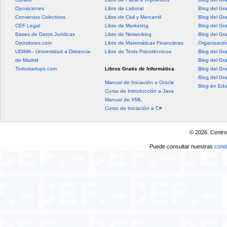
Oposiciones
Libro de Laboral
Blog del Gr
Convenios Colectivos
Libro de Civil y Mercantil
Blog del Gra
CEF Legal
Libro de Marketing
Blog del Gr
Bases de Datos Jurídicas
Libro de Networking
Blog del Gr
Opositores.com
Libro de Matemáticas Financieras
Organización
UDIMA - Universidad a Distancia
Libro de Tests Psicotécnicos
Blog del Gr
de Madrid
Blog del Gr
Todostartups.com
Libros Gratis de Informática
Blog del Gr
Blog del Gr
Manual de Iniciación a Oracle
Blog en Edu
Curso de Introducción a Java
Manual de XML
Curso de Iniciación a C#
© 2026. Centro
Puede consultar nuestras
condi