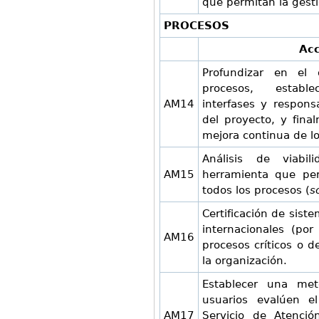
que permitan la gesti
PROCESOS
Acc
Profundizar en el 
procesos, estable
AM14
interfases y respons
del proyecto, y fina
mejora continua de l
Análisis de viabi
AM15
herramienta que per
todos los procesos (
s
Certificación de sis
internacionales (por
AM16
procesos críticos o d
la organización.
Establecer una met
usuarios evalúen e
AM17
Servicio de Atenci