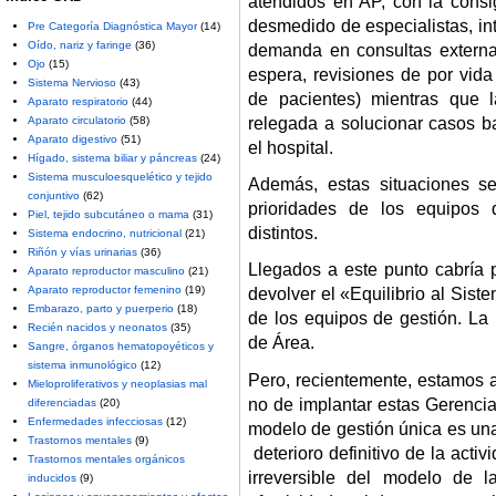
atendidos en AP, con la consig
desmedido de especialistas, in
Pre Categoría Diagnóstica Mayor
(14)
Oído, nariz y faringe
(36)
demanda en consultas externas
Ojo
(15)
espera, revisiones de por vida
Sistema Nervioso
(43)
de pacientes) mientras que
Aparato respiratorio
(44)
relegada a solucionar casos b
Aparato circulatorio
(58)
Aparato digestivo
(51)
el hospital.
Hígado, sistema biliar y páncreas
(24)
Sistema musculoesquelético y tejido
Además, estas situaciones se
conjuntivo
(62)
prioridades de los equipos d
Piel, tejido subcutáneo o mama
(31)
distintos.
Sistema endocrino, nutricional
(21)
Riñón y vías urinarias
(36)
Llegados a este punto cabría 
Aparato reproductor masculino
(21)
Aparato reproductor femenino
(19)
devolver el «Equilibrio al Siste
Embarazo, parto y puerperio
(18)
de los equipos de gestión. La 
Recién nacidos y neonatos
(35)
de Área.
Sangre, órganos hematopoyéticos y
sistema inmunológico
(12)
Pero, recientemente, estamos 
Mieloproliferativos y neoplasias mal
no de implantar estas Gerenci
diferenciadas
(20)
Enfermedades infecciosas
(12)
modelo de gestión única es u
Trastornos mentales
(9)
deterioro definitivo de la acti
Trastornos mentales orgánicos
irreversible del modelo de 
inducidos
(9)