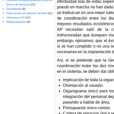
Lesiones y envenenamientos y efectos
efectividad real de estas expe
tóxicos de fármacos
(21)
puesto en marcha no han dado r
Quemaduras
(8)
se traduzcan en una mejor satis
Otras causas de atención sanitaria
(11)
de coordinación entre los dis
Infecciones VIH
(17)
Politraumatismos
(8)
mejores resultados económicos
AP necesitan salir de la c
estructuradas que busquen vías
embargo, opinamos, que el éxit
si se han cumplido o no una se
necesarias en la implantación 
Así, si se pretende que la Ge
coordinación entre los dos nive
en el sistema, se deben dar obl
Implicación de toda la organ
Orientación al usuario.
Organigrama único para los
integración del personal de
pasando a hablar de área.
Presupuesto único común.
Cartera de servicios única o