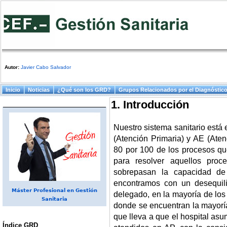
Autor:
Javier Cabo Salvador
Menú principal
Inicio
Noticias
¿Qué son los GRD?
Grupos Relacionados por el Diagnóstic
1. Introducción
Nuestro sistema sanitario está 
(Atención Primaria) y AE (Aten
80 por 100 de los procesos q
para resolver aquellos proc
sobrepasan la capacidad de
encontramos con un desequili
Máster Profesional en Gestión
delegado, en la mayoría de los 
Sanitaria
donde se encuentran la mayoría
que lleva a que el hospital as
Índice GRD