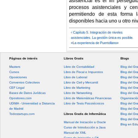
asistencial es el fin persegu
procesos asistenciales y ce
permitiendo de esta forma l
disponibles hacia uno u otro niv
‹ Capítulo 5. Integración de niveles
asistenciales. La gestión única es posible.
«La experiencia de Puertollano»
Páginas de interés
Libros Gratis
Blogs
Masters
Libro de Contabilidad
Blog del Gr
Cursos
Libro de Fiscal e Impuestos
Blog del Gr
Oposiciones
Libro de Laboral
Blog del Gr
Convenios Colectivos
Libro de Civil y Mercantil
Blog del Gra
CEF Legal
Libro de Marketing
Blog del Gr
Bases de Datos Jurídicas
Libro de Networking
Blog del Gr
Opositores.com
Libro de Matemáticas Financieras
Organización
UDIMA - Universidad a Distancia
Libro de Tests Psicotécnicos
Blog del Gr
de Madrid
Blog del Gr
Todostartups.com
Libros Gratis de Informática
Blog del Gr
Blog del Gr
Manual de Iniciación a Oracle
Blog en Edu
Curso de Introducción a Java
Manual de XML
Curso de Iniciación a C#