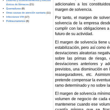
Lesiones y envenenamientos y efectos
adicionales a los constituid
tóxicos de fármacos
(21)
Quemaduras
(8)
margen de solvencia.
Otras causas de atención sanitaria
(11)
Infecciones VIH
(17)
Por tanto, el margen de solven
Politraumatismos
(8)
solvencia de la empresa desde
cumplir con las obligaciones a
futuro de su actividad.
El margen de solvencia tiene u
estabilización, pero así como 
desviaciones aleatorias negati
sobre las primas de riesgo,
desviaciones anteriores y a
previstos, una disminución en l
reaseguradores, etc. Asimism
pretende compensar la eventual
ramo determinado y no sobre la
El margen de solvencia mínimo 
volumen de negocio de cada en
mantenerse cuando ese volume
cuantía mínima que se fijar