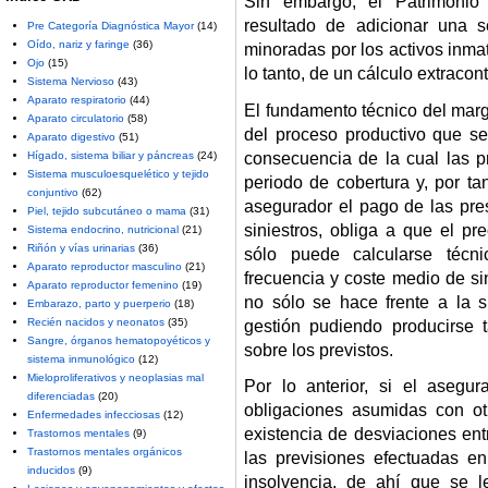
Sin embargo, el Patrimoni
resultado de adicionar una 
Pre Categoría Diagnóstica Mayor
(14)
Oído, nariz y faringe
(36)
minoradas por los activos inmat
Ojo
(15)
lo tanto, de un cálculo extracon
Sistema Nervioso
(43)
Aparato respiratorio
(44)
El fundamento técnico del marg
Aparato circulatorio
(58)
del proceso productivo que s
Aparato digestivo
(51)
consecuencia de la cual las pr
Hígado, sistema biliar y páncreas
(24)
Sistema musculoesquelético y tejido
periodo de cobertura y, por ta
conjuntivo
(62)
asegurador el pago de las pres
Piel, tejido subcutáneo o mama
(31)
siniestros, obliga a que el pr
Sistema endocrino, nutricional
(21)
Riñón y vías urinarias
(36)
sólo puede calcularse técn
Aparato reproductor masculino
(21)
frecuencia y coste medio de s
Aparato reproductor femenino
(19)
no sólo se hace frente a la s
Embarazo, parto y puerperio
(18)
Recién nacidos y neonatos
(35)
gestión pudiendo producirse 
Sangre, órganos hematopoyéticos y
sobre los previstos.
sistema inmunológico
(12)
Mieloproliferativos y neoplasias mal
Por lo anterior, si el asegu
diferenciadas
(20)
obligaciones asumidas con ot
Enfermedades infecciosas
(12)
existencia de desviaciones entr
Trastornos mentales
(9)
Trastornos mentales orgánicos
las previsiones efectuadas en
inducidos
(9)
insolvencia, de ahí que se l