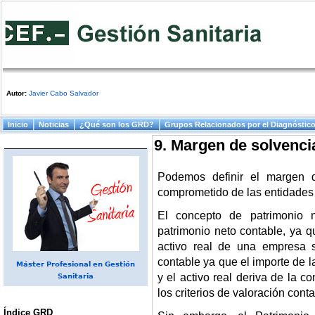
Autor:
Javier Cabo Salvador
Menú principal
Inicio
Noticias
¿Qué son los GRD?
Grupos Relacionados por el Diagnóstic
9. Margen de solvenci
Podemos definir el margen 
comprometido de las entidades
El concepto de patrimonio 
patrimonio neto contable, ya q
activo real de una empresa s
contable ya que el importe de l
Máster Profesional en Gestión
y el activo real deriva de la co
Sanitaria
los criterios de valoración conta
Índice GRD