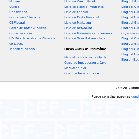
Masters
Libro de Contabilidad
Blog del Gr
Cursos
Libro de Fiscal e Impuestos
Blog del Gr
Oposiciones
Libro de Laboral
Blog del Gr
Convenios Colectivos
Libro de Civil y Mercantil
Blog del Gra
CEF Legal
Libro de Marketing
Blog del Gr
Bases de Datos Jurídicas
Libro de Networking
Blog del Gr
Opositores.com
Libro de Matemáticas Financieras
Organización
UDIMA - Universidad a Distancia
Libro de Tests Psicotécnicos
Blog del Gr
de Madrid
Blog del Gr
Todostartups.com
Libros Gratis de Informática
Blog del Gr
Blog del Gr
Manual de Iniciación a Oracle
Blog en Edu
Curso de Introducción a Java
Manual de XML
Curso de Iniciación a C#
© 2026. Centro
Puede consultar nuestras
condi