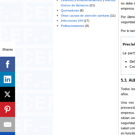
Lesiones y envenenamientos y efectos
no debe s
tóxicos de fármacos
(21)
empresa 
Quemaduras
(8)
Otras causas de atención sanitaria
(11)
Por últim
Infecciones VIH
(17)
seguridad
Politraumatismos
(8)
Por lo ta
Precis
Shares
La part
De
Com
5.3. A
Todos los
años.
Una vez 
prevenció
empresa e
sitúan un
seguridad
salud com
en funció