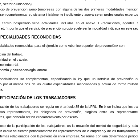
, sector o ubicación).
icio de prevención ajeno (empresas con alguna de las dos primeras modalidades mencio
isen complementar su sistema inicialmente insuficiente y apoyarse en profesionales expertos
 centro hospitalario tiene actividades incluidas en el anexo 1 (radiaciones, agentes b
 etc.), por lo que el servicio de prevención propio suele ser la modalidad indicada en este sec
ESPECIALIDADES RECONOCIDAS
ialidades reconocidas para el ejercicio como «técnico superior de prevención» son:
ina del trabajo.
idad en el trabajo.
ne industrial.
nomía y psicosociología laboral.
pecialidades se complementan, especificando la ley que un servicio de prevención d
do por al menos dos de las cuatro especialidades mencionadas y actuar de forma multidis
a.
ARTICIPACIÓN DE LOS TRABAJADORES
ipación de los trabajadores se regula en el artículo 35 de la LPRL. En él se indica que los tr
sus representantes, los delegados de prevención, elegidos entre los representant
res, que deberán recibir el nombramiento por escrito.
cto de la participación de los trabajadores es la creación del comité de seguridad y sal
 en el que se sientan periódicamente los representantes de la empresa y de los trabajadores p
 temas relacionados con la prevención en la empresa. Se reúne con una determinada period