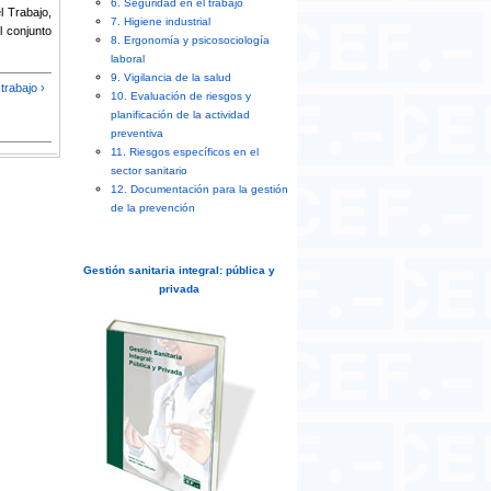
6. Seguridad en el trabajo
l Trabajo,
7. Higiene industrial
 conjunto
8. Ergonomía y psicosociología
laboral
9. Vigilancia de la salud
trabajo ›
10. Evaluación de riesgos y
planificación de la actividad
preventiva
11. Riesgos específicos en el
sector sanitario
12. Documentación para la gestión
de la prevención
Gestión sanitaria integral: pública y
privada