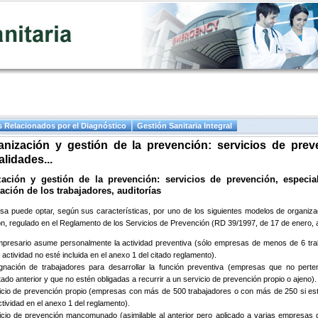
 Relacionados por el Diagnóstico
Gestión Sanitaria Integral
anización y gestión de la prevención: servicios de prev
lidades...
ación y gestión de la prevención: servicios de prevención, especia
pación de los trabajadores, auditorías
a puede optar, según sus características, por uno de los siguientes modelos de organiza
n, regulado en el Reglamento de los Servicios de Prevención (RD 39/1997, de 17 de enero, a
mpresario asume personalmente la actividad preventiva (sólo empresas de menos de 6 tra
actividad no esté incluida en el anexo 1 del citado reglamento).
gnación de trabajadores para desarrollar la función preventiva (empresas que no perte
ado anterior y que no estén obligadas a recurrir a un servicio de prevención propio o ajeno).
icio de prevención propio (empresas con más de 500 trabajadores o con más de 250 si est
tividad en el anexo 1 del reglamento).
icio de prevención mancomunado (asimilable al anterior pero aplicado a varias empresas