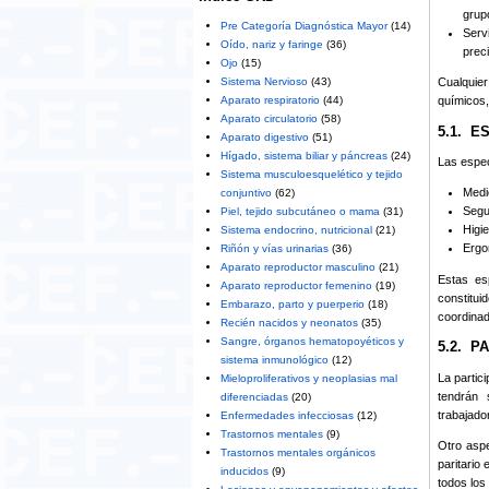
grupo
Pre Categoría Diagnóstica Mayor
(14)
Serv
Oído, nariz y faringe
(36)
prec
Ojo
(15)
Sistema Nervioso
(43)
Cualquier
Aparato respiratorio
(44)
químicos,
Aparato circulatorio
(58)
5.1. 
Aparato digestivo
(51)
Hígado, sistema biliar y páncreas
(24)
Las espec
Sistema musculoesquelético y tejido
Medic
conjuntivo
(62)
Segur
Piel, tejido subcutáneo o mama
(31)
Higie
Sistema endocrino, nutricional
(21)
Ergo
Riñón y vías urinarias
(36)
Aparato reproductor masculino
(21)
Estas es
Aparato reproductor femenino
(19)
constitui
Embarazo, parto y puerperio
(18)
coordinad
Recién nacidos y neonatos
(35)
Sangre, órganos hematopoyéticos y
5.2. P
sistema inmunológico
(12)
La partic
Mieloproliferativos y neoplasias mal
tendrán 
diferenciadas
(20)
trabajado
Enfermedades infecciosas
(12)
Trastornos mentales
(9)
Otro aspe
Trastornos mentales orgánicos
paritario
inducidos
(9)
todos los