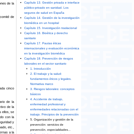
Capítulo 13. Gestión privada e interface
ones de la
público-privado en sanidad. Los
seguros de salud en España
 comité de
Capítulo 14. Gestión de la investigación
biomédica en un hospital
Capítulo 15. Investigación traslacional
Capítulo 16. Bioética y derecho
sanitario
Capítulo 17. Pautas éticas
internacionales y evaluación económica
en la investigación biomédica
Capítulo 18. Prevención de riesgos
laborales en el sector sanitario
1. Introducción
2. El trabajo y la salud:
fundamentos éticos y legales.
Normativa marco
cada cinco
3. Riesgos laborales: conceptos
básicos
4. Accidente de trabajo,
rio de la
enfermedad profesional y
tivo de la
enfermedades relacionadas con el
 ellos, se
trabajo. Principios de la prevención
ado con la
5. Organización y gestión de la
eguridad y
prevención: servicios de
ado, etc.,
prevención, especialidades...
ernas a la