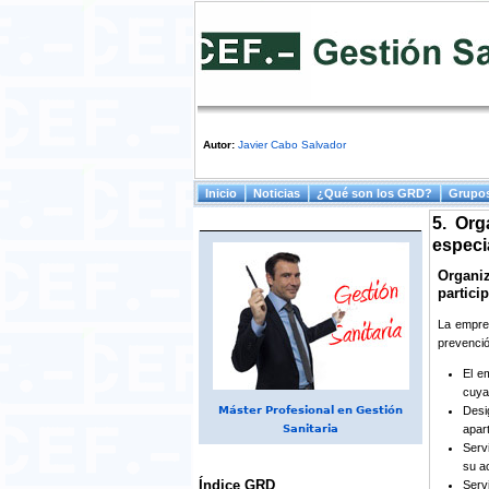
Autor:
Javier Cabo Salvador
Menú principal
Inicio
Noticias
¿Qué son los GRD?
Grupos
5. Org
especia
Organiz
partici
La empres
prevenció
El e
cuya 
Desi
Máster Profesional en Gestión
apart
Sanitaria
Serv
su ac
Índice GRD
Serv