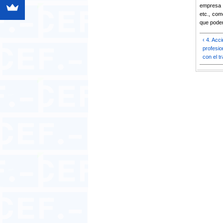
empresa c
etc., co
que podem
‹ 4. Acc
profesio
con el t