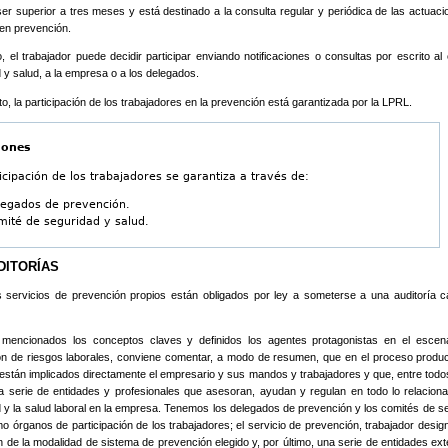
er superior a tres meses y está destinado a la consulta regular y periódica de las actuaci
en prevención.
o, el trabajador puede decidir participar enviando notificaciones o consultas por escrito al
 y salud, a la empresa o a los delegados.
nto, la participación de los trabajadores en la prevención está garantizada por la LPRL.
iones
icipación de los trabajadores se garantiza a través de:
legados de prevención.
ité de seguridad y salud.
UDITORÍAS
 servicios de prevención propios están obligados por ley a someterse a una auditoría 
mencionados los conceptos claves y definidos los agentes protagonistas en el escena
n de riesgos laborales, conviene comentar, a modo de resumen, que en el proceso produc
stán implicados directamente el empresario y sus mandos y trabajadores y que, entre todos
a serie de entidades y profesionales que asesoran, ayudan y regulan en todo lo relacion
 y la salud laboral en la empresa. Tenemos los delegados de prevención y los comités de s
o órganos de participación de los trabajadores; el servicio de prevención, trabajador design
n de la modalidad de sistema de prevención elegido y, por último, una serie de entidades ext