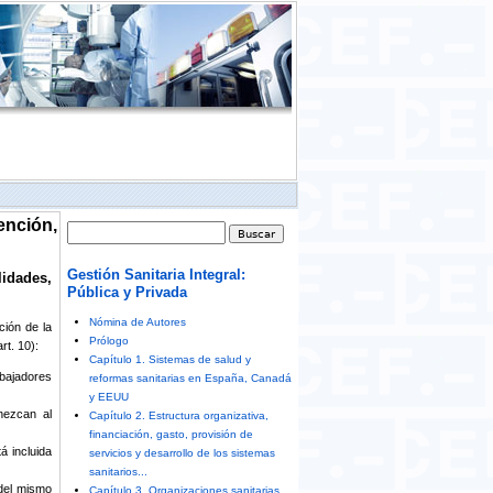
ención,
Formulario de búsqueda
Buscar
Gestión Sanitaria Integral:
lidades,
Pública y Privada
Nómina de Autores
ción de la
Prólogo
rt. 10):
Capítulo 1. Sistemas de salud y
bajadores
reformas sanitarias en España, Canadá
y EEUU
nezcan al
Capítulo 2. Estructura organizativa,
financiación, gasto, provisión de
á incluida
servicios y desarrollo de los sistemas
sanitarios...
 del mismo
Capítulo 3. Organizaciones sanitarias