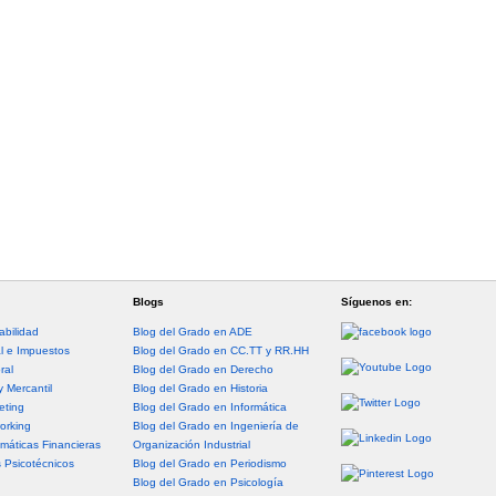
Blogs
Síguenos en:
abilidad
Blog del Grado en ADE
al e Impuestos
Blog del Grado en CC.TT y RR.HH
ral
Blog del Grado en Derecho
y Mercantil
Blog del Grado en Historia
eting
Blog del Grado en Informática
orking
Blog del Grado en Ingeniería de
máticas Financieras
Organización Industrial
s Psicotécnicos
Blog del Grado en Periodismo
Blog del Grado en Psicología