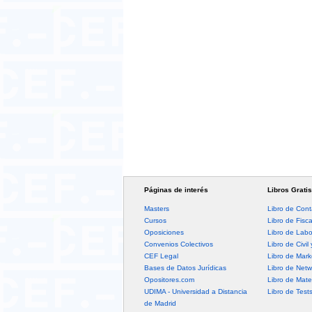
Páginas de interés
Libros Gratis
Masters
Libro de Cont
Cursos
Libro de Fisc
Oposiciones
Libro de Labo
Convenios Colectivos
Libro de Civil 
CEF Legal
Libro de Mark
Bases de Datos Jurídicas
Libro de Netw
Opositores.com
Libro de Mate
UDIMA - Universidad a Distancia
Libro de Test
de Madrid