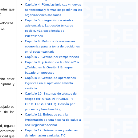
Capítulo 4. Fórmulas jurídicas y nuevas
nadas que
herramientas y formas de gestión en las
).
organizaciones sanitarias
Capítulo 5. Integración de niveles
iológicos,
asistenciales. La gestión única es
tor.
posible. «La experiencia de
Puertollano»
Capítulo 6. Métodos de evaluación
económica para la toma de decisiones
en el sector sanitario
Capítulo 7. Gestión por competencias
Capítulo 8. ¿Gestión de la Calidad? o
¿Calidad en la Gestión? Enfoque
basado en procesos
Capítulo 9. Gestión de operaciones
ebe estar
logísticas en el aprovisionamiento
ciplinar y
sanitario
Capítulo 10. Sistemas de ajustes de
riesgos (AP-GRDs, APR-GRDs, IR-
GRDs, CRGs, DxCGs). Gestión por
abajadores
procesos y benchmarking
es de los
Capítulo 11. Enfoques para la
implantación de una historia de salud a
nivel regional/nacional
ud, órgano
Capítulo 12. Telemedicina y sistemas
ara tratar
de información sanitaria. TIC
icidad que