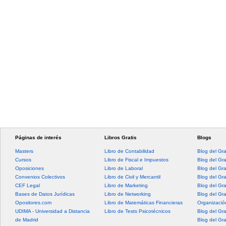
Páginas de interés
Libros Gratis
Blogs
Masters
Libro de Contabilidad
Blog del Gr
Cursos
Libro de Fiscal e Impuestos
Blog del Gr
Oposiciones
Libro de Laboral
Blog del Gr
Convenios Colectivos
Libro de Civil y Mercantil
Blog del Gra
CEF Legal
Libro de Marketing
Blog del Gr
Bases de Datos Jurídicas
Libro de Networking
Blog del Gr
Opositores.com
Libro de Matemáticas Financieras
Organización
UDIMA - Universidad a Distancia
Libro de Tests Psicotécnicos
Blog del Gr
de Madrid
Blog del Gr