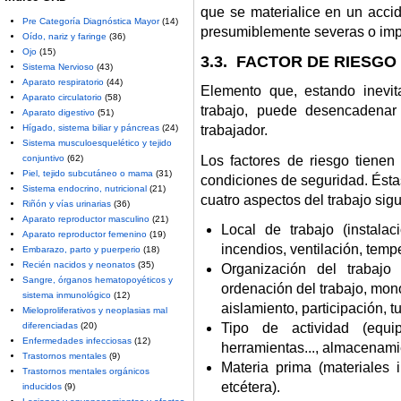
que se materialice en un accid
Pre Categoría Diagnóstica Mayor
(14)
presumiblemente severas o imp
Oído, nariz y faringe
(36)
Ojo
(15)
3.3. FACTOR DE RIESGO
Sistema Nervioso
(43)
Aparato respiratorio
(44)
Elemento que, estando inevit
Aparato circulatorio
(58)
trabajo, puede desencadena
Aparato digestivo
(51)
Hígado, sistema biliar y páncreas
(24)
trabajador.
Sistema musculoesquelético y tejido
Los factores de riesgo tienen
conjuntivo
(62)
Piel, tejido subcutáneo o mama
(31)
condiciones de seguridad. Ésta
Sistema endocrino, nutricional
(21)
cuatro aspectos del trabajo sigu
Riñón y vías urinarias
(36)
Aparato reproductor masculino
(21)
Local de trabajo (instala
Aparato reproductor femenino
(19)
incendios, ventilación, tempe
Embarazo, parto y puerperio
(18)
Recién nacidos y neonatos
(35)
Organización del trabajo 
Sangre, órganos hematopoyéticos y
ordenación del trabajo, mono
sistema inmunológico
(12)
aislamiento, participación, tu
Mieloproliferativos y neoplasias mal
diferenciadas
(20)
Tipo de actividad (equi
Enfermedades infecciosas
(12)
herramientas..., almacenamie
Trastornos mentales
(9)
Materia prima (materiales 
Trastornos mentales orgánicos
etcétera).
inducidos
(9)