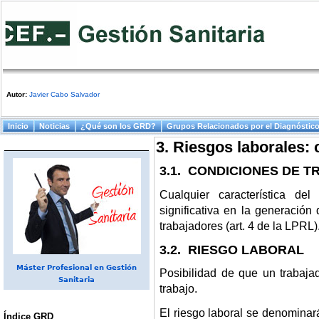
Autor:
Javier Cabo Salvador
Menú principal
Inicio
Noticias
¿Qué son los GRD?
Grupos Relacionados por el Diagnóstic
3. Riesgos laborales:
3.1. CONDICIONES DE 
Cualquier característica de
significativa en la generación
trabajadores (art. 4 de la LPRL)
3.2. RIESGO LABORAL
Máster Profesional en Gestión
Posibilidad de que un trabaja
Sanitaria
trabajo.
El riesgo laboral se denominar
Índice GRD