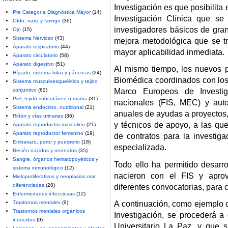
Investigación es que posibilita
Pre Categoría Diagnóstica Mayor
(14)
Investigación Clínica que se
Oído, nariz y faringe
(36)
investigadores básicos de gran
Ojo
(15)
Sistema Nervioso
(43)
mejora metodológica que se t
Aparato respiratorio
(44)
mayor aplicabilidad inmediata.
Aparato circulatorio
(58)
Aparato digestivo
(51)
Al mismo tiempo, los nuevos 
Hígado, sistema biliar y páncreas
(24)
Biomédica coordinados con lo
Sistema musculoesquelético y tejido
conjuntivo
(62)
Marco Europeos de Investig
Piel, tejido subcutáneo o mama
(31)
nacionales (FIS, MEC) y aut
Sistema endocrino, nutricional
(21)
anuales de ayudas a proyectos,
Riñón y vías urinarias
(36)
y técnicos de apoyo, a las qu
Aparato reproductor masculino
(21)
Aparato reproductor femenino
(19)
de contratos para la investiga
Embarazo, parto y puerperio
(18)
especializada.
Recién nacidos y neonatos
(35)
Sangre, órganos hematopoyéticos y
Todo ello ha permitido desarr
sistema inmunológico
(12)
nacieron con el FIS y aprov
Mieloproliferativos y neoplasias mal
diferenciadas
(20)
diferentes convocatorias, para 
Enfermedades infecciosas
(12)
A continuación, como ejemplo d
Trastornos mentales
(9)
Trastornos mentales orgánicos
Investigación, se procederá a 
inducidos
(9)
Universitario La Paz, y que 