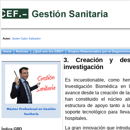
Autor:
Javier Cabo Salvador
Menú principal
Inicio
Noticias
¿Qué son los GRD?
Grupos Relacionados por el Diagnóstic
3. Creación y des
investigación
Es incuestionable, como he
Investigación Biomédica en 
avance desde la creación de la
han constituido el núcleo a
estructura de apoyo tanto a l
Máster Profesional en Gestión
soporte tecnológico para llev
Sanitaria
hospitales.
La gran innovación que introd
Índice GRD