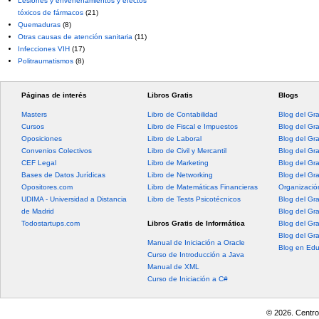
Lesiones y envenenamientos y efectos
tóxicos de fármacos
(21)
Quemaduras
(8)
Otras causas de atención sanitaria
(11)
Infecciones VIH
(17)
Politraumatismos
(8)
Páginas de interés
Libros Gratis
Blogs
Masters
Libro de Contabilidad
Blog del Gr
Cursos
Libro de Fiscal e Impuestos
Blog del Gr
Oposiciones
Libro de Laboral
Blog del Gr
Convenios Colectivos
Libro de Civil y Mercantil
Blog del Gra
CEF Legal
Libro de Marketing
Blog del Gr
Bases de Datos Jurídicas
Libro de Networking
Blog del Gr
Opositores.com
Libro de Matemáticas Financieras
Organización
UDIMA - Universidad a Distancia
Libro de Tests Psicotécnicos
Blog del Gr
de Madrid
Blog del Gr
Todostartups.com
Libros Gratis de Informática
Blog del Gr
Blog del Gr
Manual de Iniciación a Oracle
Blog en Edu
Curso de Introducción a Java
Manual de XML
Curso de Iniciación a C#
© 2026. Centro