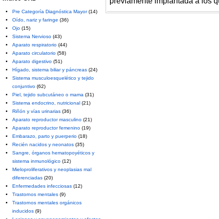
previamente implantada a los q
Pre Categoría Diagnóstica Mayor
(14)
Oído, nariz y faringe
(36)
Ojo
(15)
Sistema Nervioso
(43)
Aparato respiratorio
(44)
Aparato circulatorio
(58)
Aparato digestivo
(51)
Hígado, sistema biliar y páncreas
(24)
Sistema musculoesquelético y tejido
conjuntivo
(62)
Piel, tejido subcutáneo o mama
(31)
Sistema endocrino, nutricional
(21)
Riñón y vías urinarias
(36)
Aparato reproductor masculino
(21)
Aparato reproductor femenino
(19)
Embarazo, parto y puerperio
(18)
Recién nacidos y neonatos
(35)
Sangre, órganos hematopoyéticos y
sistema inmunológico
(12)
Mieloproliferativos y neoplasias mal
diferenciadas
(20)
Enfermedades infecciosas
(12)
Trastornos mentales
(9)
Trastornos mentales orgánicos
inducidos
(9)