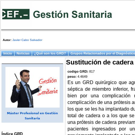
Autor:
Javier Cabo Salvador
Menú principal
Inicio
Noticias
¿Qué son los GRD?
Grupos Relacionados por el Diagnóstic
Sustitución de cadera
codigo GRD:
817
peso:
4.4649
Es un GRD quirúrgico que agru
séptica de miembro inferior, f
bien por una complicación m
complicación de una prótesis art
los que se les ha implantado du
Máster Profesional en Gestión
total de cadera o a los que se
Sanitaria
una prótesis de cadera previam
pacientes ingresados por un
Índice GRD