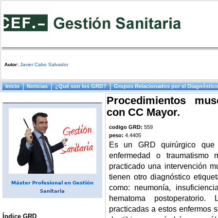
Autor:
Javier Cabo Salvador
Menú principal
Inicio
Noticias
¿Qué son los GRD?
Grupos Relacionados por el Diagnóstic
Procedimientos mus
con CC Mayor.
codigo GRD:
559
peso:
4.4405
Es un GRD quirúrgico que 
enfermedad o traumatismo m
practicado una intervención 
tienen otro diagnóstico etiqu
Máster Profesional en Gestión
como: neumonía, insuficienci
Sanitaria
hematoma postoperatorio. 
practicadas a estos enfermos so
Índice GRD