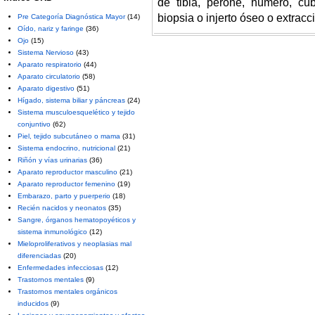
de tibia, peroné, húmero, cúbi
biopsia o injerto óseo o extracci
Pre Categoría Diagnóstica Mayor
(14)
Oído, nariz y faringe
(36)
Ojo
(15)
Sistema Nervioso
(43)
Aparato respiratorio
(44)
Aparato circulatorio
(58)
Aparato digestivo
(51)
Hígado, sistema biliar y páncreas
(24)
Sistema musculoesquelético y tejido
conjuntivo
(62)
Piel, tejido subcutáneo o mama
(31)
Sistema endocrino, nutricional
(21)
Riñón y vías urinarias
(36)
Aparato reproductor masculino
(21)
Aparato reproductor femenino
(19)
Embarazo, parto y puerperio
(18)
Recién nacidos y neonatos
(35)
Sangre, órganos hematopoyéticos y
sistema inmunológico
(12)
Mieloproliferativos y neoplasias mal
diferenciadas
(20)
Enfermedades infecciosas
(12)
Trastornos mentales
(9)
Trastornos mentales orgánicos
inducidos
(9)