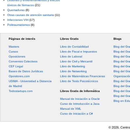
Lesiones y envenenamientos y efectos
tóxicos de fármacos
(21)
Quemaduras
(8)
Otras causas de atención sanitaria
(11)
Infecciones VIH
(17)
Politraumatismos
(8)
Páginas de interés
Libros Gratis
Blogs
Masters
Libro de Contabilidad
Blog del Gr
Cursos
Libro de Fiscal e Impuestos
Blog del Gr
Oposiciones
Libro de Laboral
Blog del Gr
Convenios Colectivos
Libro de Civil y Mercantil
Blog del Gra
CEF Legal
Libro de Marketing
Blog del Gr
Bases de Datos Jurídicas
Libro de Networking
Blog del Gr
Opositores.com
Libro de Matemáticas Financieras
Organización
UDIMA - Universidad a Distancia
Libro de Tests Psicotécnicos
Blog del Gr
de Madrid
Blog del Gr
Todostartups.com
Libros Gratis de Informática
Blog del Gr
Blog del Gr
Manual de Iniciación a Oracle
Blog en Edu
Curso de Introducción a Java
Manual de XML
Curso de Iniciación a C#
© 2026. Centro