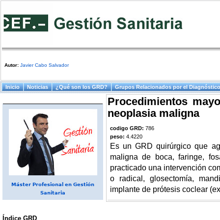
Autor:
Javier Cabo Salvador
Menú principal
Inicio
Noticias
¿Qué son los GRD?
Grupos Relacionados por el Diagnóstic
Procedimientos mayo
neoplasia maligna
codigo GRD:
786
peso:
4.4220
Es un GRD quirúrgico que agr
maligna de boca, faringe, fo
practicado una intervención co
o radical, glosectomía, mand
Máster Profesional en Gestión
implante de prótesis coclear (ex
Sanitaria
Índice GRD