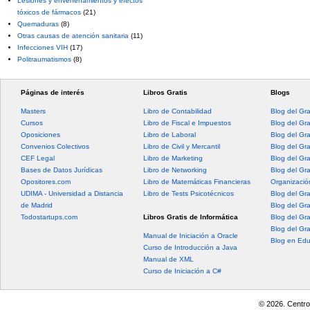
Lesiones y envenenamientos y efectos
tóxicos de fármacos
(21)
Quemaduras
(8)
Otras causas de atención sanitaria
(11)
Infecciones VIH
(17)
Politraumatismos
(8)
Páginas de interés
Libros Gratis
Blogs
Masters
Libro de Contabilidad
Blog del Gr
Cursos
Libro de Fiscal e Impuestos
Blog del Gr
Oposiciones
Libro de Laboral
Blog del Gr
Convenios Colectivos
Libro de Civil y Mercantil
Blog del Gra
CEF Legal
Libro de Marketing
Blog del Gr
Bases de Datos Jurídicas
Libro de Networking
Blog del Gr
Opositores.com
Libro de Matemáticas Financieras
Organización
UDIMA - Universidad a Distancia
Libro de Tests Psicotécnicos
Blog del Gr
de Madrid
Blog del Gr
Todostartups.com
Libros Gratis de Informática
Blog del Gr
Blog del Gr
Manual de Iniciación a Oracle
Blog en Edu
Curso de Introducción a Java
Manual de XML
Curso de Iniciación a C#
© 2026. Centro