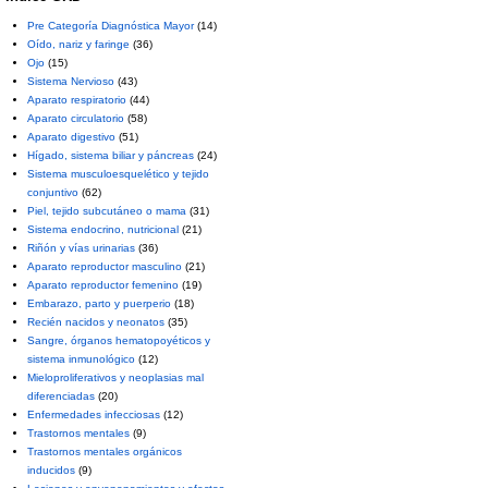
Pre Categoría Diagnóstica Mayor
(14)
Oído, nariz y faringe
(36)
Ojo
(15)
Sistema Nervioso
(43)
Aparato respiratorio
(44)
Aparato circulatorio
(58)
Aparato digestivo
(51)
Hígado, sistema biliar y páncreas
(24)
Sistema musculoesquelético y tejido
conjuntivo
(62)
Piel, tejido subcutáneo o mama
(31)
Sistema endocrino, nutricional
(21)
Riñón y vías urinarias
(36)
Aparato reproductor masculino
(21)
Aparato reproductor femenino
(19)
Embarazo, parto y puerperio
(18)
Recién nacidos y neonatos
(35)
Sangre, órganos hematopoyéticos y
sistema inmunológico
(12)
Mieloproliferativos y neoplasias mal
diferenciadas
(20)
Enfermedades infecciosas
(12)
Trastornos mentales
(9)
Trastornos mentales orgánicos
inducidos
(9)