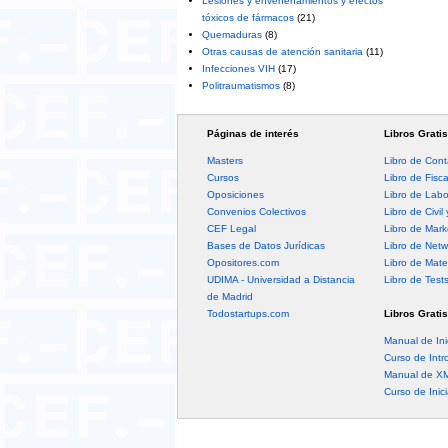
Lesiones y envenenamientos y efectos
tóxicos de fármacos
(21)
Quemaduras
(8)
Otras causas de atención sanitaria
(11)
Infecciones VIH
(17)
Politraumatismos
(8)
Páginas de interés
Libros Gratis
Masters
Libro de Cont
Cursos
Libro de Fisc
Oposiciones
Libro de Labo
Convenios Colectivos
Libro de Civil 
CEF Legal
Libro de Mark
Bases de Datos Jurídicas
Libro de Netw
Opositores.com
Libro de Mate
UDIMA - Universidad a Distancia
Libro de Test
de Madrid
Todostartups.com
Libros Gratis
Manual de Ini
Curso de Intr
Manual de X
Curso de Inic