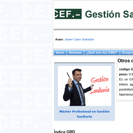
Autor:
Javier Cabo Salvador
Menú principal
Inicio
Noticias
¿Qué son los GRD?
Grupos
Otros 
codigo 
peso:
0.
Es un GR
infarto 
postinfar
hipertens
Máster Profesional en Gestión
Sanitaria
Índice GRD