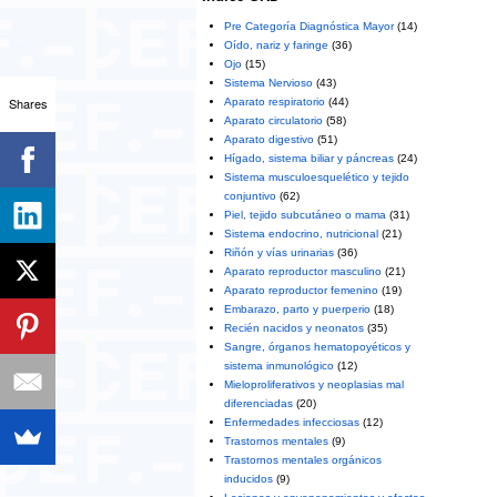
Pre Categoría Diagnóstica Mayor
(14)
Oído, nariz y faringe
(36)
Ojo
(15)
Sistema Nervioso
(43)
Shares
Aparato respiratorio
(44)
Aparato circulatorio
(58)
Aparato digestivo
(51)
Hígado, sistema biliar y páncreas
(24)
Sistema musculoesquelético y tejido
conjuntivo
(62)
Piel, tejido subcutáneo o mama
(31)
Sistema endocrino, nutricional
(21)
Riñón y vías urinarias
(36)
Aparato reproductor masculino
(21)
Aparato reproductor femenino
(19)
Embarazo, parto y puerperio
(18)
Recién nacidos y neonatos
(35)
Sangre, órganos hematopoyéticos y
sistema inmunológico
(12)
Mieloproliferativos y neoplasias mal
diferenciadas
(20)
Enfermedades infecciosas
(12)
Trastornos mentales
(9)
Trastornos mentales orgánicos
inducidos
(9)