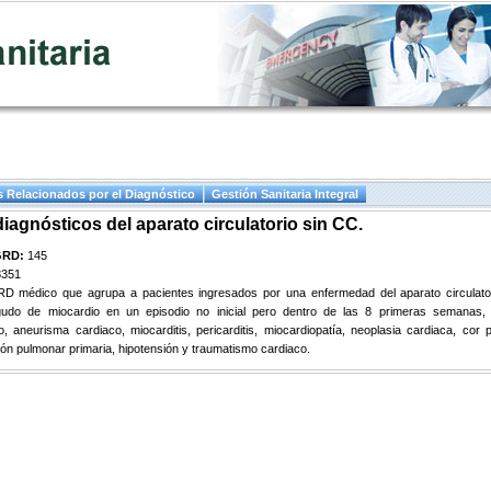
 Relacionados por el Diagnóstico
Gestión Sanitaria Integral
diagnósticos del aparato circulatorio sin CC.
GRD:
145
8351
D médico que agrupa a pacientes ingresados por una enfermedad del aparato circulato
agudo de miocardio en un episodio no inicial pero dentro de las 8 primeras semanas,
to, aneurisma cardiaco, miocarditis, pericarditis, miocardiopatía, neoplasia cardiaca, cor 
ión pulmonar primaria, hipotensión y traumatismo cardiaco.