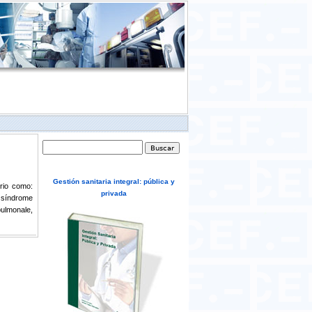
Formulario de búsqueda
Buscar
Gestión sanitaria integral: pública y
rio como:
privada
 síndrome
pulmonale,