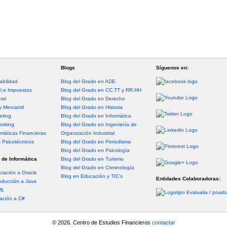
Blogs
Síguenos en:
abilidad
Blog del Grado en ADE
al e Impuestos
Blog del Grado en CC.TT y RR.HH
ral
Blog del Grado en Derecho
y Mercantil
Blog del Grado en Historia
eting
Blog del Grado en Informática
orking
Blog del Grado en Ingeniería de
máticas Financieras
Organización Industrial
s Psicotécnicos
Blog del Grado en Periodismo
Blog del Grado en Psicología
 de Informática
Blog del Grado en Turismo
Blog del Grado en Criminología
ciación a Oracle
Blog en Educación y TIC's
Entidades Colaboradoras:
oducción a Java
ML
iación a C#
© 2026. Centro de Estudios Financieros
contactar