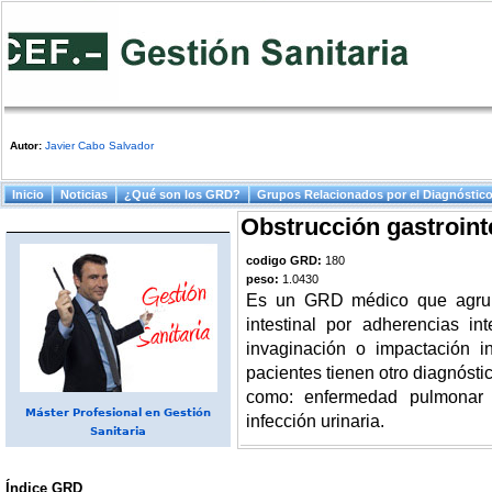
Autor:
Javier Cabo Salvador
Menú principal
Inicio
Noticias
¿Qué son los GRD?
Grupos Relacionados por el Diagnóstic
Obstrucción gastroint
codigo GRD:
180
peso:
1.0430
Es un GRD médico que agrupa
intestinal por adherencias int
invaginación o impactación in
pacientes tienen otro diagnóst
como: enfermedad pulmonar ob
Máster Profesional en Gestión
infección urinaria.
Sanitaria
Índice GRD