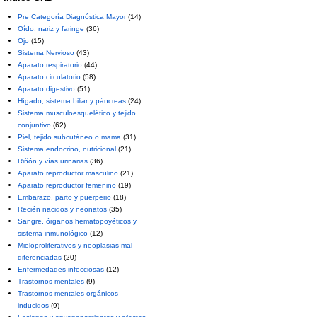
Pre Categoría Diagnóstica Mayor
(14)
Oído, nariz y faringe
(36)
Ojo
(15)
Sistema Nervioso
(43)
Aparato respiratorio
(44)
Aparato circulatorio
(58)
Aparato digestivo
(51)
Hígado, sistema biliar y páncreas
(24)
Sistema musculoesquelético y tejido
conjuntivo
(62)
Piel, tejido subcutáneo o mama
(31)
Sistema endocrino, nutricional
(21)
Riñón y vías urinarias
(36)
Aparato reproductor masculino
(21)
Aparato reproductor femenino
(19)
Embarazo, parto y puerperio
(18)
Recién nacidos y neonatos
(35)
Sangre, órganos hematopoyéticos y
sistema inmunológico
(12)
Mieloproliferativos y neoplasias mal
diferenciadas
(20)
Enfermedades infecciosas
(12)
Trastornos mentales
(9)
Trastornos mentales orgánicos
inducidos
(9)