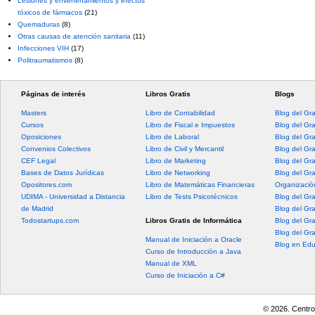
Lesiones y envenenamientos y efectos
tóxicos de fármacos
(21)
Quemaduras
(8)
Otras causas de atención sanitaria
(11)
Infecciones VIH
(17)
Politraumatismos
(8)
Páginas de interés
Libros Gratis
Blogs
Masters
Libro de Contabilidad
Blog del Gr
Cursos
Libro de Fiscal e Impuestos
Blog del Gr
Oposiciones
Libro de Laboral
Blog del Gr
Convenios Colectivos
Libro de Civil y Mercantil
Blog del Gra
CEF Legal
Libro de Marketing
Blog del Gr
Bases de Datos Jurídicas
Libro de Networking
Blog del Gr
Opositores.com
Libro de Matemáticas Financieras
Organización
UDIMA - Universidad a Distancia
Libro de Tests Psicotécnicos
Blog del Gr
de Madrid
Blog del Gr
Todostartups.com
Libros Gratis de Informática
Blog del Gr
Blog del Gr
Manual de Iniciación a Oracle
Blog en Edu
Curso de Introducción a Java
Manual de XML
Curso de Iniciación a C#
© 2026. Centro