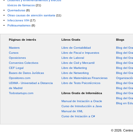
Lesiones y envenenamientos y efectos
tóxicos de fármacos
(21)
Quemaduras
(8)
Otras causas de atención sanitaria
(11)
Infecciones VIH
(17)
Politraumatismos
(8)
Páginas de interés
Libros Gratis
Blogs
Masters
Libro de Contabilidad
Blog del Gr
Cursos
Libro de Fiscal e Impuestos
Blog del Gr
Oposiciones
Libro de Laboral
Blog del Gr
Convenios Colectivos
Libro de Civil y Mercantil
Blog del Gra
CEF Legal
Libro de Marketing
Blog del Gr
Bases de Datos Jurídicas
Libro de Networking
Blog del Gr
Opositores.com
Libro de Matemáticas Financieras
Organización
UDIMA - Universidad a Distancia
Libro de Tests Psicotécnicos
Blog del Gr
de Madrid
Blog del Gr
Todostartups.com
Libros Gratis de Informática
Blog del Gr
Blog del Gr
Manual de Iniciación a Oracle
Blog en Edu
Curso de Introducción a Java
Manual de XML
Curso de Iniciación a C#
© 2026. Centro