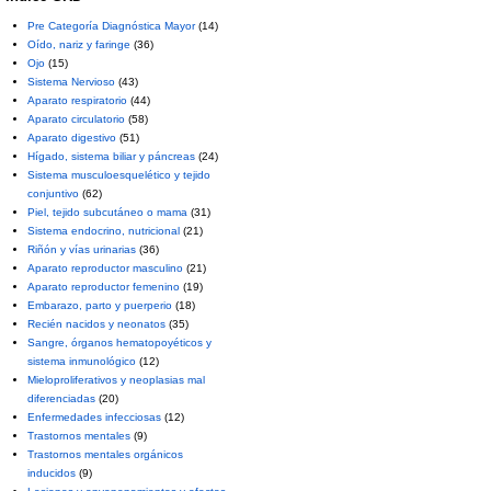
Pre Categoría Diagnóstica Mayor
(14)
Oído, nariz y faringe
(36)
Ojo
(15)
Sistema Nervioso
(43)
Aparato respiratorio
(44)
Aparato circulatorio
(58)
Aparato digestivo
(51)
Hígado, sistema biliar y páncreas
(24)
Sistema musculoesquelético y tejido
conjuntivo
(62)
Piel, tejido subcutáneo o mama
(31)
Sistema endocrino, nutricional
(21)
Riñón y vías urinarias
(36)
Aparato reproductor masculino
(21)
Aparato reproductor femenino
(19)
Embarazo, parto y puerperio
(18)
Recién nacidos y neonatos
(35)
Sangre, órganos hematopoyéticos y
sistema inmunológico
(12)
Mieloproliferativos y neoplasias mal
diferenciadas
(20)
Enfermedades infecciosas
(12)
Trastornos mentales
(9)
Trastornos mentales orgánicos
inducidos
(9)