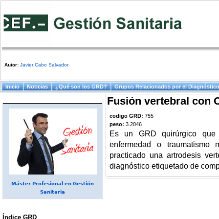
Autor:
Javier Cabo Salvador
Menú principal
Inicio
Noticias
¿Qué son los GRD?
Grupos Relacionados por el Diagnóstic
Fusión vertebral con 
codigo GRD:
755
peso:
3.2046
Es un GRD quirúrgico que 
enfermedad o traumatismo m
practicado una artrodesis ver
diagnóstico etiquetado de comp
Máster Profesional en Gestión
Sanitaria
Índice GRD