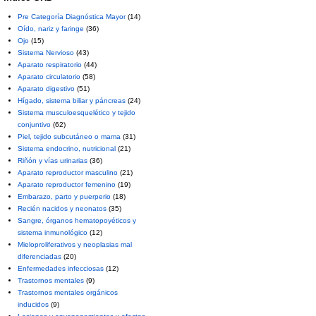
Pre Categoría Diagnóstica Mayor
(14)
Oído, nariz y faringe
(36)
Ojo
(15)
Sistema Nervioso
(43)
Aparato respiratorio
(44)
Aparato circulatorio
(58)
Aparato digestivo
(51)
Hígado, sistema biliar y páncreas
(24)
Sistema musculoesquelético y tejido
conjuntivo
(62)
Piel, tejido subcutáneo o mama
(31)
Sistema endocrino, nutricional
(21)
Riñón y vías urinarias
(36)
Aparato reproductor masculino
(21)
Aparato reproductor femenino
(19)
Embarazo, parto y puerperio
(18)
Recién nacidos y neonatos
(35)
Sangre, órganos hematopoyéticos y
sistema inmunológico
(12)
Mieloproliferativos y neoplasias mal
diferenciadas
(20)
Enfermedades infecciosas
(12)
Trastornos mentales
(9)
Trastornos mentales orgánicos
inducidos
(9)