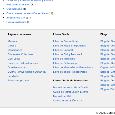
Lesiones y envenenamientos y efectos
tóxicos de fármacos
(21)
Quemaduras
(8)
Otras causas de atención sanitaria
(11)
Infecciones VIH
(17)
Politraumatismos
(8)
Páginas de interés
Libros Gratis
Blogs
Masters
Libro de Contabilidad
Blog del Gr
Cursos
Libro de Fiscal e Impuestos
Blog del Gr
Oposiciones
Libro de Laboral
Blog del Gr
Convenios Colectivos
Libro de Civil y Mercantil
Blog del Gra
CEF Legal
Libro de Marketing
Blog del Gr
Bases de Datos Jurídicas
Libro de Networking
Blog del Gr
Opositores.com
Libro de Matemáticas Financieras
Organización
UDIMA - Universidad a Distancia
Libro de Tests Psicotécnicos
Blog del Gr
de Madrid
Blog del Gr
Todostartups.com
Libros Gratis de Informática
Blog del Gr
Blog del Gr
Manual de Iniciación a Oracle
Blog en Edu
Curso de Introducción a Java
Manual de XML
Curso de Iniciación a C#
© 2026. Centro