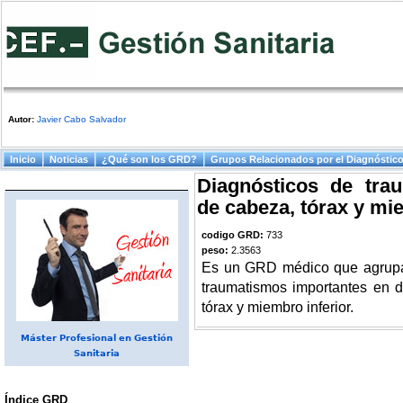
Autor:
Javier Cabo Salvador
Menú principal
Inicio
Noticias
¿Qué son los GRD?
Grupos Relacionados por el Diagnóstic
Diagnósticos de trau
de cabeza, tórax y mie
codigo GRD:
733
peso:
2.3563
Es un GRD médico que agrupa 
traumatismos importantes en di
tórax y miembro inferior.
Máster Profesional en Gestión
Sanitaria
Índice GRD