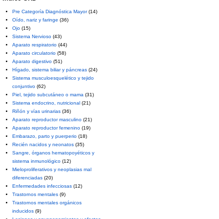
Pre Categoría Diagnóstica Mayor
(14)
Oído, nariz y faringe
(36)
Ojo
(15)
Sistema Nervioso
(43)
Aparato respiratorio
(44)
Aparato circulatorio
(58)
Aparato digestivo
(51)
Hígado, sistema biliar y páncreas
(24)
Sistema musculoesquelético y tejido
conjuntivo
(62)
Piel, tejido subcutáneo o mama
(31)
Sistema endocrino, nutricional
(21)
Riñón y vías urinarias
(36)
Aparato reproductor masculino
(21)
Aparato reproductor femenino
(19)
Embarazo, parto y puerperio
(18)
Recién nacidos y neonatos
(35)
Sangre, órganos hematopoyéticos y
sistema inmunológico
(12)
Mieloproliferativos y neoplasias mal
diferenciadas
(20)
Enfermedades infecciosas
(12)
Trastornos mentales
(9)
Trastornos mentales orgánicos
inducidos
(9)