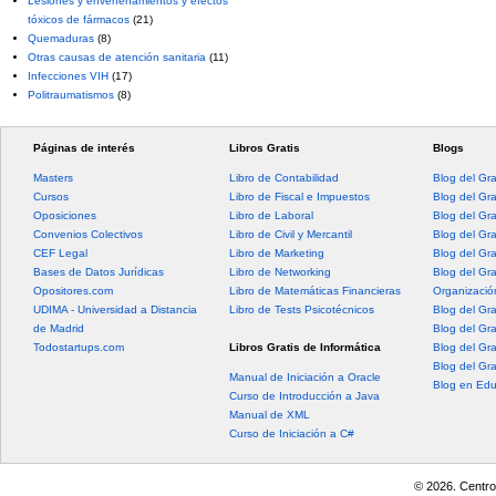
Lesiones y envenenamientos y efectos
tóxicos de fármacos
(21)
Quemaduras
(8)
Otras causas de atención sanitaria
(11)
Infecciones VIH
(17)
Politraumatismos
(8)
Páginas de interés
Libros Gratis
Blogs
Masters
Libro de Contabilidad
Blog del Gr
Cursos
Libro de Fiscal e Impuestos
Blog del Gr
Oposiciones
Libro de Laboral
Blog del Gr
Convenios Colectivos
Libro de Civil y Mercantil
Blog del Gra
CEF Legal
Libro de Marketing
Blog del Gr
Bases de Datos Jurídicas
Libro de Networking
Blog del Gr
Opositores.com
Libro de Matemáticas Financieras
Organización
UDIMA - Universidad a Distancia
Libro de Tests Psicotécnicos
Blog del Gr
de Madrid
Blog del Gr
Todostartups.com
Libros Gratis de Informática
Blog del Gr
Blog del Gr
Manual de Iniciación a Oracle
Blog en Edu
Curso de Introducción a Java
Manual de XML
Curso de Iniciación a C#
© 2026. Centro