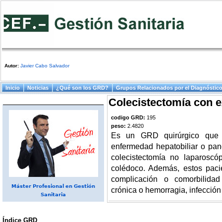
Autor:
Javier Cabo Salvador
Menú principal
Inicio
Noticias
¿Qué son los GRD?
Grupos Relacionados por el Diagnóstic
Colecistectomía con ex
codigo GRD:
195
peso:
2.4820
Es un GRD quirúrgico que 
enfermedad hepatobiliar o pan
colecistectomía no laparoscó
colédoco. Además, estos pacie
complicación o comorbilida
Máster Profesional en Gestión
crónica o hemorragia, infección
Sanitaria
Índice GRD