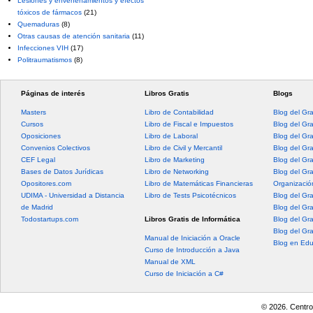
Lesiones y envenenamientos y efectos
tóxicos de fármacos
(21)
Quemaduras
(8)
Otras causas de atención sanitaria
(11)
Infecciones VIH
(17)
Politraumatismos
(8)
Páginas de interés
Libros Gratis
Blogs
Masters
Libro de Contabilidad
Blog del Gr
Cursos
Libro de Fiscal e Impuestos
Blog del Gr
Oposiciones
Libro de Laboral
Blog del Gr
Convenios Colectivos
Libro de Civil y Mercantil
Blog del Gra
CEF Legal
Libro de Marketing
Blog del Gr
Bases de Datos Jurídicas
Libro de Networking
Blog del Gr
Opositores.com
Libro de Matemáticas Financieras
Organización
UDIMA - Universidad a Distancia
Libro de Tests Psicotécnicos
Blog del Gr
de Madrid
Blog del Gr
Todostartups.com
Libros Gratis de Informática
Blog del Gr
Blog del Gr
Manual de Iniciación a Oracle
Blog en Edu
Curso de Introducción a Java
Manual de XML
Curso de Iniciación a C#
© 2026. Centro