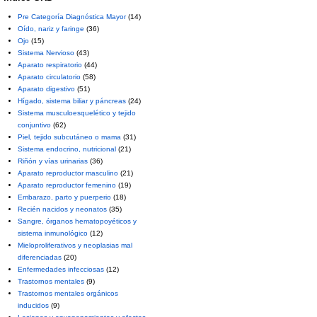
Pre Categoría Diagnóstica Mayor
(14)
Oído, nariz y faringe
(36)
Ojo
(15)
Sistema Nervioso
(43)
Aparato respiratorio
(44)
Aparato circulatorio
(58)
Aparato digestivo
(51)
Hígado, sistema biliar y páncreas
(24)
Sistema musculoesquelético y tejido
conjuntivo
(62)
Piel, tejido subcutáneo o mama
(31)
Sistema endocrino, nutricional
(21)
Riñón y vías urinarias
(36)
Aparato reproductor masculino
(21)
Aparato reproductor femenino
(19)
Embarazo, parto y puerperio
(18)
Recién nacidos y neonatos
(35)
Sangre, órganos hematopoyéticos y
sistema inmunológico
(12)
Mieloproliferativos y neoplasias mal
diferenciadas
(20)
Enfermedades infecciosas
(12)
Trastornos mentales
(9)
Trastornos mentales orgánicos
inducidos
(9)