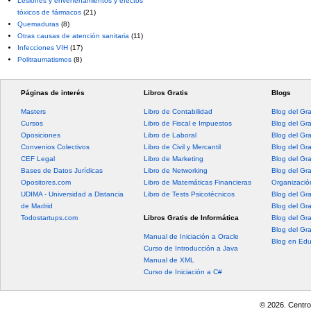
Lesiones y envenenamientos y efectos
tóxicos de fármacos
(21)
Quemaduras
(8)
Otras causas de atención sanitaria
(11)
Infecciones VIH
(17)
Politraumatismos
(8)
Páginas de interés
Libros Gratis
Blogs
Masters
Libro de Contabilidad
Blog del Gr
Cursos
Libro de Fiscal e Impuestos
Blog del Gr
Oposiciones
Libro de Laboral
Blog del Gr
Convenios Colectivos
Libro de Civil y Mercantil
Blog del Gra
CEF Legal
Libro de Marketing
Blog del Gr
Bases de Datos Jurídicas
Libro de Networking
Blog del Gr
Opositores.com
Libro de Matemáticas Financieras
Organización
UDIMA - Universidad a Distancia
Libro de Tests Psicotécnicos
Blog del Gr
de Madrid
Blog del Gr
Todostartups.com
Libros Gratis de Informática
Blog del Gr
Blog del Gr
Manual de Iniciación a Oracle
Blog en Edu
Curso de Introducción a Java
Manual de XML
Curso de Iniciación a C#
© 2026. Centro