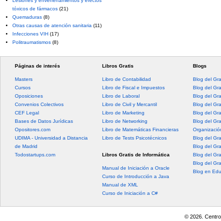
Lesiones y envenenamientos y efectos
tóxicos de fármacos
(21)
Quemaduras
(8)
Otras causas de atención sanitaria
(11)
Infecciones VIH
(17)
Politraumatismos
(8)
Páginas de interés
Libros Gratis
Blogs
Masters
Libro de Contabilidad
Blog del Gr
Cursos
Libro de Fiscal e Impuestos
Blog del Gr
Oposiciones
Libro de Laboral
Blog del Gr
Convenios Colectivos
Libro de Civil y Mercantil
Blog del Gra
CEF Legal
Libro de Marketing
Blog del Gr
Bases de Datos Jurídicas
Libro de Networking
Blog del Gr
Opositores.com
Libro de Matemáticas Financieras
Organización
UDIMA - Universidad a Distancia
Libro de Tests Psicotécnicos
Blog del Gr
de Madrid
Blog del Gr
Todostartups.com
Libros Gratis de Informática
Blog del Gr
Blog del Gr
Manual de Iniciación a Oracle
Blog en Edu
Curso de Introducción a Java
Manual de XML
Curso de Iniciación a C#
© 2026. Centro