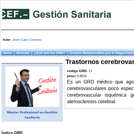
Autor:
Javier Cabo Salvador
Menú principal
Inicio
Noticias
¿Qué son los GRD?
Grupos Relacionados por el Diagnóstic
Trastornos cerebrovas
codigo GRD:
17
peso:
0.9531
Es un GRD médico que agrup
cerebrovasculares poco espec
cerebrovascular isquémica ge
aterosclerosis cerebral.
Máster Profesional en Gestión
Sanitaria
Índice GRD