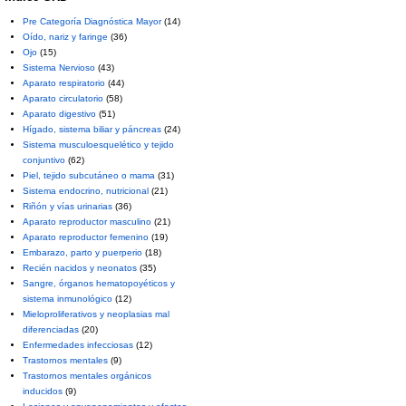
Pre Categoría Diagnóstica Mayor
(14)
Oído, nariz y faringe
(36)
Ojo
(15)
Sistema Nervioso
(43)
Aparato respiratorio
(44)
Aparato circulatorio
(58)
Aparato digestivo
(51)
Hígado, sistema biliar y páncreas
(24)
Sistema musculoesquelético y tejido
conjuntivo
(62)
Piel, tejido subcutáneo o mama
(31)
Sistema endocrino, nutricional
(21)
Riñón y vías urinarias
(36)
Aparato reproductor masculino
(21)
Aparato reproductor femenino
(19)
Embarazo, parto y puerperio
(18)
Recién nacidos y neonatos
(35)
Sangre, órganos hematopoyéticos y
sistema inmunológico
(12)
Mieloproliferativos y neoplasias mal
diferenciadas
(20)
Enfermedades infecciosas
(12)
Trastornos mentales
(9)
Trastornos mentales orgánicos
inducidos
(9)